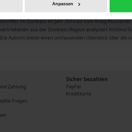
Anpassen
u Russland zeigt die Studie die Komplexität der ukrainis
en der jüngsten Herausforderungen des Landes durch Krieg 
onflikt im Donbass im Jahr 2014 bis zum Krieg Russlands 
vertriebenen aus der Donbass-Region analysiert Kristina Sc
. Die Autorin bietet einen umfassenden Überblick über die 
Sicher bezahlen
und Zahlung
PayPal
Kreditkarte
tellte Fragen
gen