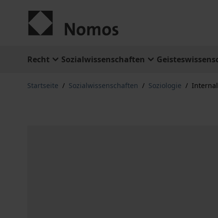
Zum Inhalt springen
Recht
Sozialwissenschaften
Geisteswissens
Startseite
/
Sozialwissenschaften
/
Soziologie
/
Interna