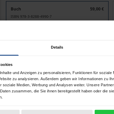
Internally Displaced Persons in Ukraine
I
Buch
59,00 €
ISBN 978-3-8288-4990-7
Lieferbar
Preisangaben inkl. MwSt. Abhängig von der Lieferadresse kann
Details
In den Warenkorb
Zur Wunschliste hinzufü
Hinweise zu Versandkosten
Cookies
nhalte und Anzeigen zu personalisieren, Funktionen für soziale
Website zu analysieren. Außerdem geben wir Informationen zu I
r soziale Medien, Werbung und Analysen weiter. Unsere Partner
liografische Angaben
Zusatzmaterial
 Daten zusammen, die Sie ihnen bereitgestellt haben oder die s
n.
er Sprache, ihrer pro-demokratischen und pro-europäischen 