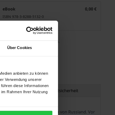
nternally Displaced Persons in Ukraine
eBook
0,00 €
ISBN 978-3-8288-5132-0
Lieferbar
 die MwSt. an der Kasse variieren.
Über Cookies
gen
 Medien anbieten zu können
hrer Verwendung unserer
 führen diese Informationen
Produktsicherheit
ie im Rahmen Ihrer Nutzung
Haltung und ihrer Emanzipation von Russland. Vor