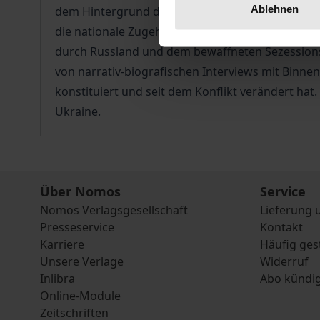
Ablehnen
dem Hintergrund der ukrainischen Beziehungen z
die nationale Zugehörigkeit der Ukraine inmitt
durch Russland und dem bewaffneten Sezessionsk
von narrativ-biografischen Interviews mit Binnen
konstituiert und seit dem Konflikt verändert hat
Ukraine.
Über Nomos
Service
Nomos Verlagsgesellschaft
Lieferung 
Presseservice
Kontakt
Karriere
Häufig ges
Unsere Verlage
Widerruf
Inlibra
Abo kündi
Online-Module
Zeitschriften