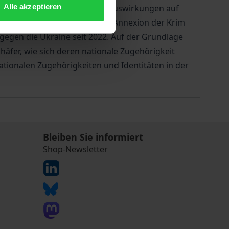
Alle akzeptieren
chen Nationsbildung und ihre Auswirkungen auf
und Vertreibung auf: von der Annexion der Krim
gegen die Ukraine seit 2022. Auf der Grundlage
häfer, wie sich deren nationale Zugehörigkeit
nationalen Zugehörigkeiten und Identitäten in der
Bleiben Sie informiert
Shop-Newsletter