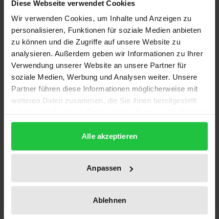
Diese Webseite verwendet Cookies
behandelt die Neuerscheinung alles Wichtige rund
Wir verwenden Cookies, um Inhalte und Anzeigen zu
um internationale Kaufverträge in englischer
personalisieren, Funktionen für soziale Medien anbieten
Sprache.
zu können und die Zugriffe auf unsere Website zu
analysieren. Außerdem geben wir Informationen zu Ihrer
Aus dem Inhalt
Verwendung unserer Website an unsere Partner für
Zunächst liefert Ihnen das Werk eine Einführung in
soziale Medien, Werbung und Analysen weiter. Unsere
Partner führen diese Informationen möglicherweise mit
das CISG und erläutert das Schweizer Recht als
weiteren Daten zusammen, die Sie ihnen bereitgestellt
ergänzend anwendbares Recht.
haben oder die sie im Rahmen Ihrer Nutzung der Dienste
Darüber hinaus werden wichtige allgemeine
gesammelt haben.
Rechtsfragen in Bezug auf internationale
Alle akzeptieren
Kaufverträge diskutiert.
Der Hauptteil kommentiert internationale
Anpassen
Verkaufsbedingungen wie:
• Zahlungsbedingungen
• Gefahrübergang
Ablehnen
• Vertragsmäßigkeit der Kaufware und