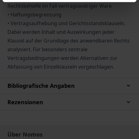
Rechtsbehelfe im Fall vertragswidriger Ware
• Haftungsbegrenzung
• Vertragsaufhebung und Gerichtsstandsklauseln.
Dabei werden Inhalt und Auswirkungen jeder
Klausel auf der Grundlage des anwendbaren Rechts
analysiert. Für besonders zentrale
Vertragsbedingungen werden Alternativen zur
Abfassung von Einzelklauseln vorgeschlagen.
Bibliografische Angaben
Rezensionen
Über Nomos