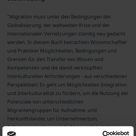
"Migration muss unter den Bedingungen der
Globalisierung, der weltweiten Krise und der
internationalen Vernetzungen ständig neu gedacht
werden. In diesem Buch betrachten Wissenschaftler
und Praktiker Möglichkeiten, Bedingungen und
Grenzen für den Transfer von Wissen und
Kompetenzen und die damit verknüpften
interkulturellen Anforderungen - aus verschiedenen
Perspektiven: Es geht um Möglichkeiten Integration
und Interkulturalität zu fördern, um die Nutzung der
Potenziale von unterschiedlichen
Migrantengruppen für Aufnahme- und
Herkunftsländer, um Unternehmertum,
Selbstorganisation und die Notwendigkeit des
interkulturellen Kompetenzerwerbs für den