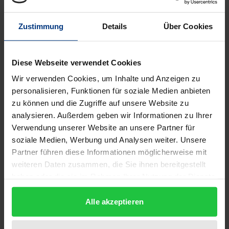
Umgang mit kultureller Vielfalt." Die Untersuchung
Zustimmung
Details
Über Cookies
enthält quantitative Daten. Forschungsmethode:
deskriptive Studie; empirisch. (Textauszug, IAB-
Doku).
Diese Webseite verwendet Cookies
Wir verwenden Cookies, um Inhalte und Anzeigen zu
Inhaltsverzeichnis:
personalisieren, Funktionen für soziale Medien anbieten
Eckart Koch: Remittances and Brain Gain - Impacts
zu können und die Zugriffe auf unsere Website zu
of International Migration (1-21); Peter Nick: Die
analysieren. Außerdem geben wir Informationen zu Ihrer
Herausforderung kultureller Differenzen annehmen
Verwendung unserer Website an unsere Partner für
soziale Medien, Werbung und Analysen weiter. Unsere
- Interkulturelle Sensibilisierung und interkulturelle
Partner führen diese Informationen möglicherweise mit
Kompetenzen der Zielgesellschaft (23-42); Matthias
weiteren Daten zusammen, die Sie ihnen bereitgestellt
Klumpp, Katrin Kriebel: Berufswertigkeit - Zur
haben oder die sie im Rahmen Ihrer Nutzung der Dienste
qualifikationsadäquaten Integration von Migranten
gesammelt haben.
in Unternehmen (43-60); Rolf Meinhardt:
Alle akzeptieren
Akademische Weiterbildung für hochqualifizierte
Einwanderer - ein Win-win-Projekt (61-75); Margret