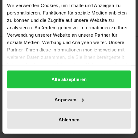
Zur Wunschliste hinzufügen
Wir verwenden Cookies, um Inhalte und Anzeigen zu
personalisieren, Funktionen für soziale Medien anbieten
Hinweise zu Versandkosten
zu können und die Zugriffe auf unsere Website zu
analysieren. Außerdem geben wir Informationen zu Ihrer
Verwendung unserer Website an unsere Partner für
soziale Medien, Werbung und Analysen weiter. Unsere
Beschreibung
Partner führen diese Informationen möglicherweise mit
weiteren Daten zusammen, die Sie ihnen bereitgestellt
Die Beiträge des in erster Linie als Begründer des
haben oder die sie im Rahmen Ihrer Nutzung der Dienste
säkularen Utilitarismus bekannten Londoner
gesammelt haben.
Alle akzeptieren
Philosophen und Rechtsgelehrten Jeremy Bentham
(1748-1832) zu Fragen der internationalen Politik, zu
Kolonien und zum Militär sind bisher – insbesondere
Anpassen
in der deutschen Wissenschaftslandschaft – nur
oberflächlich behandelt worden. Basierend auf den
Ablehnen
neuesten Forschungsergebnissen und profitierend
vom militärischen Sachverstand des Verfassers,