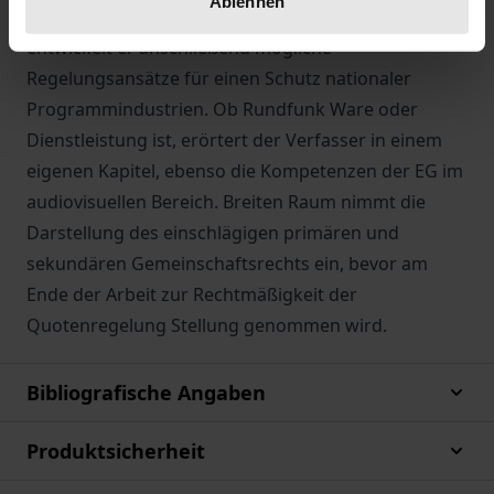
Ablehnen
ökonomischen Theorie. Aus dem Recht der WTO
entwickelt er anschließend mögliche
Regelungsansätze für einen Schutz nationaler
Programmindustrien. Ob Rundfunk Ware oder
Dienstleistung ist, erörtert der Verfasser in einem
eigenen Kapitel, ebenso die Kompetenzen der EG im
audiovisuellen Bereich. Breiten Raum nimmt die
Darstellung des einschlägigen primären und
sekundären Gemeinschaftsrechts ein, bevor am
Ende der Arbeit zur Rechtmäßigkeit der
Quotenregelung Stellung genommen wird.
Bibliografische Angaben
Produktsicherheit