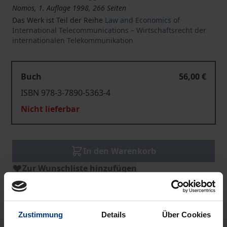
Nomos, 1. Auflage 1998, 266 Seiten
Das Werk ist Teil der Reihe
Law and Economics of
International Telecommunications – Wirtschaftsrecht der
internationalen Telekommunikation
Buch
56,00 €
ISBN 978-3-7890-5363-4
Nicht lieferbar
In den Warenkorb
Zur Wunschliste hinzufügen
Hinweise zu Versandkosten
Zustimmung
Details
Über Cookies