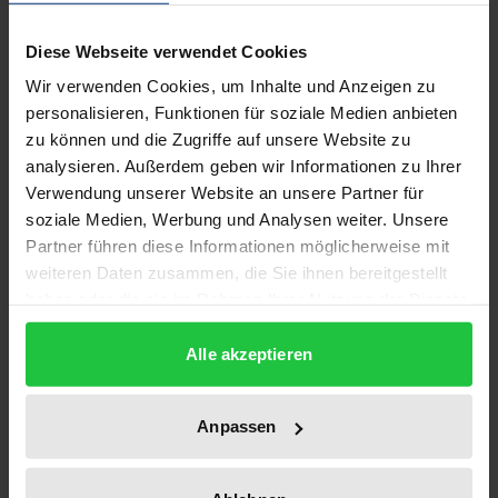
Beschreibung
Diese Webseite verwendet Cookies
Rundfunk ist ein Wirtschaftsgut. Als Wirtschaftsgut
Wir verwenden Cookies, um Inhalte und Anzeigen zu
unterliegt Rundfunk ökonomischen Gesetzen, die
personalisieren, Funktionen für soziale Medien anbieten
freien Handel fordern. Zugleich ist Rundfunk
zu können und die Zugriffe auf unsere Website zu
analysieren. Außerdem geben wir Informationen zu Ihrer
Kulturgut. Einige Staaten sträuben sich deshalb
Verwendung unserer Website an unsere Partner für
dagegen, ihr kulturelles Selbstverständnis dem
soziale Medien, Werbung und Analysen weiter. Unsere
globalen Wettbewerb zu überlassen. In diesem
Partner führen diese Informationen möglicherweise mit
Spannungsfeld vollzieht sich die Regelung
weiteren Daten zusammen, die Sie ihnen bereitgestellt
internationalen Rundfunkhandels.
haben oder die sie im Rahmen Ihrer Nutzung der Dienste
Die Arbeit nimmt den um die Quotenregelung der
gesammelt haben.
Alle akzeptieren
EG für »europäische Werke« entbrannten Streit zum
Anlaß, ökonomische und rechtliche Grundlagen des
internationalen Rundfunkhandels zu beleuchten.
Anpassen
Erklärungen für den Erfolg der US-amerikanischen
Industrie liefert der Verfasser zunächst anhand der