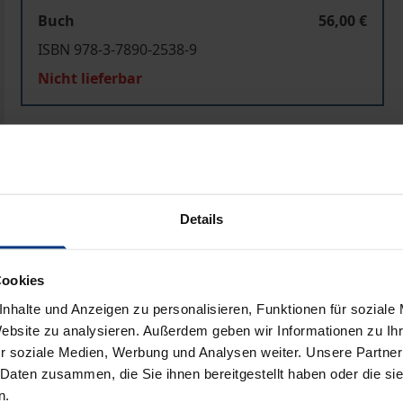
Buch
56,00 €
ISBN 978-3-7890-2538-9
Nicht lieferbar
In den Warenkorb
Zur Wunschliste hinzufü
Hinweise zu Versandkosten
Details
ben
Cookies
nhalte und Anzeigen zu personalisieren, Funktionen für soziale
Website zu analysieren. Außerdem geben wir Informationen zu I
r soziale Medien, Werbung und Analysen weiter. Unsere Partner
 Daten zusammen, die Sie ihnen bereitgestellt haben oder die s
n.