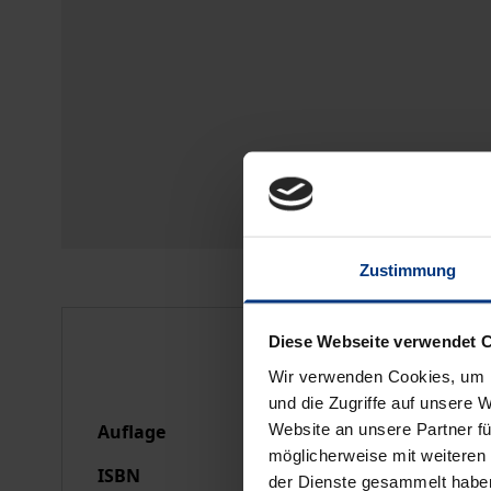
Zustimmung
Bibliografische Anga
Diese Webseite verwendet 
Wir verwenden Cookies, um I
und die Zugriffe auf unsere 
Website an unsere Partner fü
Auflage
21
möglicherweise mit weiteren
ISBN
978-3-7890-2538-9
der Dienste gesammelt habe