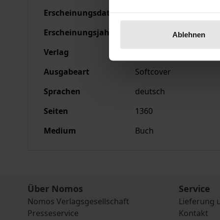
Erscheinungsdatum
04.03.1992
Erscheinungsjahr
1992
Ablehnen
Verlag
Nomos
Ausgabeart
Softcover
Sprachen
deutsch
Seiten
1360
Medium
Buch
Über Nomos
Service
Nomos Verlagsgesellschaft
Lieferung 
Presseservice
Kontakt