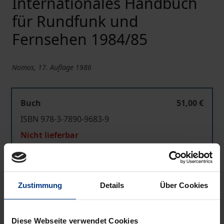
Internationales Handbuch
für Rundfunk und
Fernsehen 1984/85
Nomos, 17. Auflage 1986
Buch
51,00 €
ISBN 978-3-7890-9683-9
Nicht lieferbar
In den Warenkorb
Zustimmung
Details
Über Cookies
Zur Wunschliste hinzufügen
Hinweise zu Versandkosten
Diese Webseite verwendet Cookies