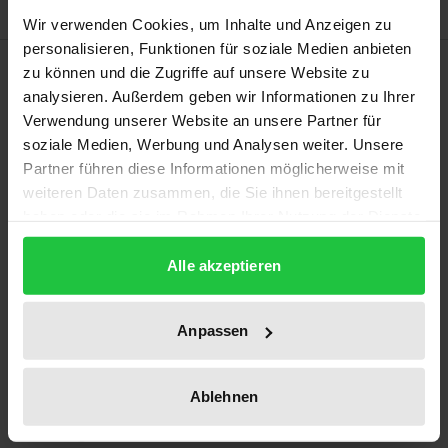
Wir verwenden Cookies, um Inhalte und Anzeigen zu
personalisieren, Funktionen für soziale Medien anbieten
Bibliografische Angaben
zu können und die Zugriffe auf unsere Website zu
analysieren. Außerdem geben wir Informationen zu Ihrer
Verwendung unserer Website an unsere Partner für
Auflage
soziale Medien, Werbung und Analysen weiter. Unsere
17
Partner führen diese Informationen möglicherweise mit
weiteren Daten zusammen, die Sie ihnen bereitgestellt
ISBN
haben oder die sie im Rahmen Ihrer Nutzung der Dienste
978-3-7890-9683-9
gesammelt haben.
Alle akzeptieren
Erscheinungsdatum
01.01.1986
Anpassen
Erscheinungsjahr
1986
Ablehnen
Verlag