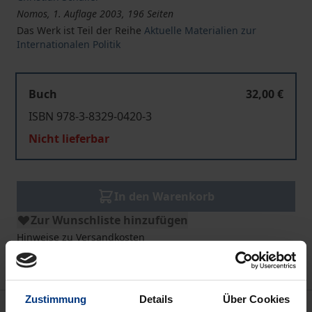
Nomos, 1. Auflage 2003, 196 Seiten
Das Werk ist Teil der Reihe
Aktuelle Materialien zur
Internationalen Politik
Buch
32,00 €
ISBN 978-3-8329-0420-3
Nicht lieferbar
In den Warenkorb
Zur Wunschliste hinzufügen
Hinweise zu Versandkosten
Zustimmung
Details
Über Cookies
Beschreibung