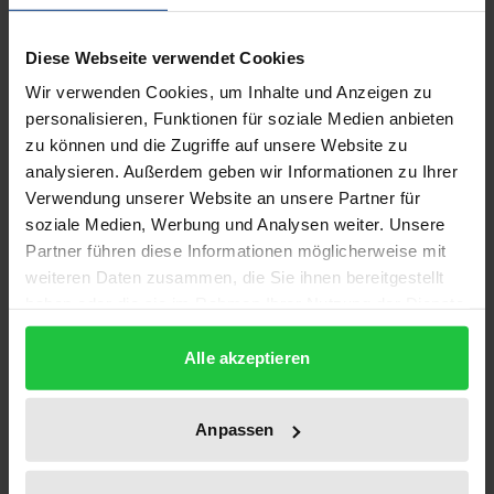
Diese Webseite verwendet Cookies
Die meisten der vom UN-Sicherheitsrat verhängten
nichtmilitärischen Sanktionen konnten ihre
Wir verwenden Cookies, um Inhalte und Anzeigen zu
personalisieren, Funktionen für soziale Medien anbieten
beabsichtigte Wirkung nicht in der gewünschten
zu können und die Zugriffe auf unsere Website zu
Weise oder erst nach geraumer Zeit entfalten.
analysieren. Außerdem geben wir Informationen zu Ihrer
Neben Defiziten in der Planung fallen vor allem
Verwendung unserer Website an unsere Partner für
Versäumnisse bei der Verwaltung und
soziale Medien, Werbung und Analysen weiter. Unsere
Überwachung der einzelnen Sanktionsregime auf.
Partner führen diese Informationen möglicherweise mit
Anhand ausgewählter Fallbeispiele werden
weiteren Daten zusammen, die Sie ihnen bereitgestellt
haben oder die sie im Rahmen Ihrer Nutzung der Dienste
bestimmte übergeordnete administrative
gesammelt haben.
Strukturelemente untersucht. Zentrale Themen sind
Alle akzeptieren
unter anderem die Arbeitsweise der
Sanktionsausschüsse, die rechtliche Problematik
sogenannter »Listing“- und »De-Listing«-Verfahren,
Anpassen
die Einsetzung von Experten-Panels und Monitoring-
Mechanismen sowie der Aufbau regionaler