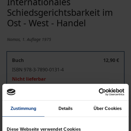
Internationales
Schiedsgerichtsbarkeit im
Ost - West - Handel
Nomos, 1. Auflage 1975
Buch
12,90 €
ISBN 978-3-7890-0131-4
Nicht lieferbar
In den Warenkorb
Zustimmung
Details
Über Cookies
Zur Wunschliste hinzufügen
Hinweise zu Versandkosten
Diese Webseite verwendet Cookies