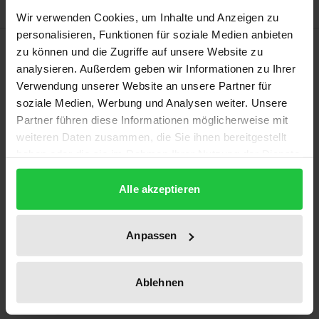
Wir verwenden Cookies, um Inhalte und Anzeigen zu
personalisieren, Funktionen für soziale Medien anbieten
Bibliografische Angaben
zu können und die Zugriffe auf unsere Website zu
analysieren. Außerdem geben wir Informationen zu Ihrer
Verwendung unserer Website an unsere Partner für
Auflage
soziale Medien, Werbung und Analysen weiter. Unsere
1
Partner führen diese Informationen möglicherweise mit
weiteren Daten zusammen, die Sie ihnen bereitgestellt
ISBN
haben oder die sie im Rahmen Ihrer Nutzung der Dienste
978-3-7890-0131-4
gesammelt haben.
Alle akzeptieren
Erscheinungsdatum
01.01.1975
Anpassen
Erscheinungsjahr
1975
Ablehnen
Verlag