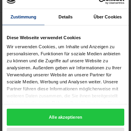
Zustimmung
Details
Über Cookies
Beschreibung
Das Spiel mit den Worten gehört für Juristen zum
Diese Webseite verwendet Cookies
Arbeitsalltag. Dabei zeichnet es den erfolgreichen
Wir verwenden Cookies, um Inhalte und Anzeigen zu
Praktiker aus, dass er den richtigen Begriff im
personalisieren, Funktionen für soziale Medien anbieten
zu können und die Zugriffe auf unsere Website zu
rechten Moment zu verwenden weiß.
analysieren. Außerdem geben wir Informationen zu Ihrer
Dieser Band bietet für das Arbeiten mit der
Verwendung unserer Website an unsere Partner für
französischen Rechtsterminologie eine Anleitung
soziale Medien, Werbung und Analysen weiter. Unsere
und erste Einführung. Im Rahmen ausgewählter
Partner führen diese Informationen möglicherweise mit
Rechtsbereiche erhält der Leser die Möglichkeit, sich
weiteren Daten zusammen, die Sie ihnen bereitgestellt
mit dem oftmals komplexen Fachvokabular
haben oder die sie im Rahmen Ihrer Nutzung der Dienste
gesammelt haben.
verschiedenster Themenkreise vertraut zu machen.
Alle akzeptieren
Die behandelten Materien erfassen die
Rechtsmethodik, das Verfassungsrecht, das