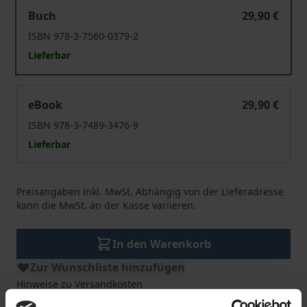
Introduction à la langue juridique française
Buch
29,90 €
ISBN 978-3-7560-0379-2
Lieferbar
Introduction à la langue juridique française
eBook
29,90 €
ISBN 978-3-7489-3476-9
Lieferbar
Preisangaben inkl. MwSt. Abhängig von der Lieferadresse
kann die MwSt. an der Kasse variieren.
In den Warenkorb
Zur Wunschliste hinzufügen
Hinweise zu Versandkosten