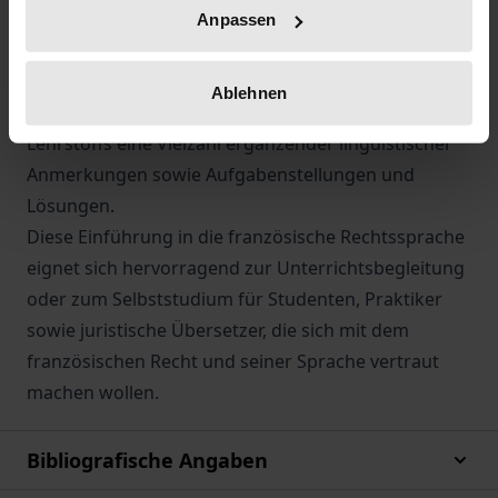
Strafrecht, das Bürgerliche Recht, das Handels- und
Anpassen
Gesellschaftsrecht und das Arbeitsrecht. Als Lehr-
und Arbeitsbuch mit Vokabelteilen und Übungen
Ablehnen
gestaltet, bietet der Band neben der Vermittlung des
Lehrstoffs eine Vielzahl ergänzender linguistischer
Anmerkungen sowie Aufgabenstellungen und
Lösungen.
Diese Einführung in die französische Rechtssprache
eignet sich hervorragend zur Unterrichtsbegleitung
oder zum Selbststudium für Studenten, Praktiker
sowie juristische Übersetzer, die sich mit dem
französischen Recht und seiner Sprache vertraut
machen wollen.
Bibliografische Angaben