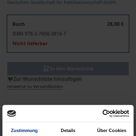
Deutschen Gesellschaft für Politikwissenschaft (DGfP)
Buch
28,00 €
ISBN 978-3-7890-3816-7
Nicht lieferbar
In den Warenkorb
Zur Wunschliste hinzufügen
Hinweise zu Versandkosten
Beschreibung
Zustimmung
Details
Über Cookies
Der Einsicht in die Notwendigkeit eines