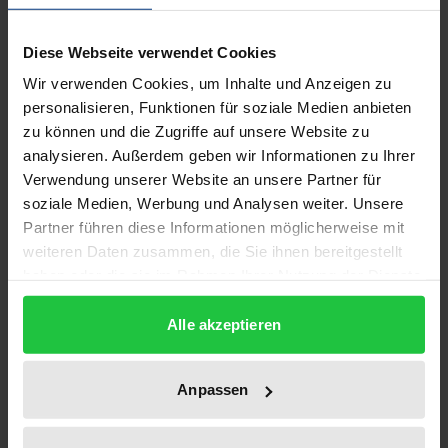
Zusammenwirkens der zivilisierten Nationen, wenn
Diese Webseite verwendet Cookies
die Unabhängigkeit eines Staates oder die Freiheit
eines Volkes von Aggressoren bedroht sind,
Wir verwenden Cookies, um Inhalte und Anzeigen zu
personalisieren, Funktionen für soziale Medien anbieten
verschließen sich heute nur noch wenige. Die
zu können und die Zugriffe auf unsere Website zu
herrschenden Trends der öffentlichen Meinung
analysieren. Außerdem geben wir Informationen zu Ihrer
erscheinen dabei zunehmend von einer ethisch-
Verwendung unserer Website an unsere Partner für
moralischen Sensibilität bestimmt, die früheren
soziale Medien, Werbung und Analysen weiter. Unsere
Zeiten fremd war.
Partner führen diese Informationen möglicherweise mit
Die Beiträge, die auf der Jahrestagung 1993 der
weiteren Daten zusammen, die Sie ihnen bereitgestellt
haben oder die sie im Rahmen Ihrer Nutzung der Dienste
Deutschen Gesellschaft für Politikwissenschaft zur
gesammelt haben.
Diskussion gestellt und für den Druck überarbeitet
Alle akzeptieren
wurden, setzen sich mit dieser großen Thematik
fachübergreifend auseinander.
Aus dem Inhalt:
Anpassen
J.A. Frowein: Die Intervention im heutigen System
der Weltverfassung • J. Isensee: Intervention