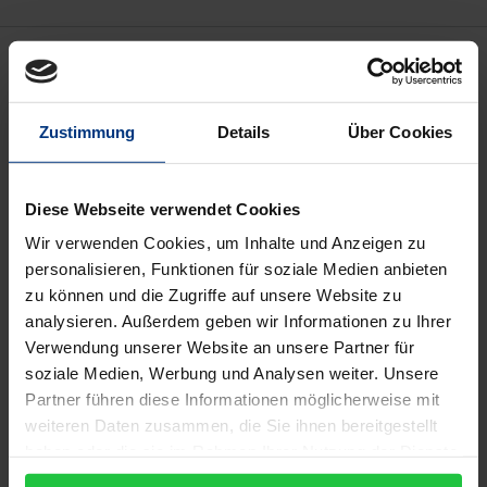
Beschreibung
Als Supplement in zwei Teilbänden zu den
Zustimmung
Details
Über Cookies
„Philosophischen Schriften“ legen wir Lamberts
„Monatsbuch“ in neuer, vielfach verbesserter Lesung
Diese Webseite verwendet Cookies
und mit einem neu konzipierten umfassenden
Kommentar vor. Lambert hat in dem erstmals 1915
Wir verwenden Cookies, um Inhalte und Anzeigen zu
personalisieren, Funktionen für soziale Medien anbieten
edierten Manuskript von 1752 bis zu seinem Tod
zu können und die Zugriffe auf unsere Website zu
seine wissenschaftlichen Beschäftigungen notiert;
analysieren. Außerdem geben wir Informationen zu Ihrer
von hier aus erschließt sich sein Schaffen in seiner
Verwendung unserer Website an unsere Partner für
Bandbreite von der Astronomie, Mathematik und
soziale Medien, Werbung und Analysen weiter. Unsere
Optik über die Wärmelehre und Meteorologie bis
Partner führen diese Informationen möglicherweise mit
zur Logik und Metaphysik. Der Kommentar, der zu
weiteren Daten zusammen, die Sie ihnen bereitgestellt
haben oder die sie im Rahmen Ihrer Nutzung der Dienste
fast jedem Eintrag ein Manuskript oder eine
gesammelt haben.
Publikation Lamberts identifiziert, Wort- und