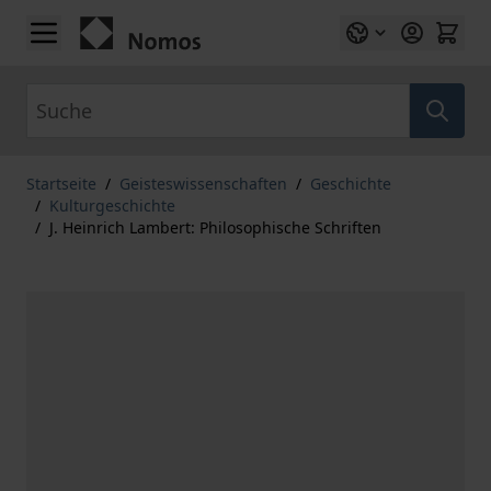
Zum Inhalt springen
Suche
Startseite
/
Geisteswissenschaften
/
Geschichte
/
Kulturgeschichte
/
J. Heinrich Lambert: Philosophische Schriften