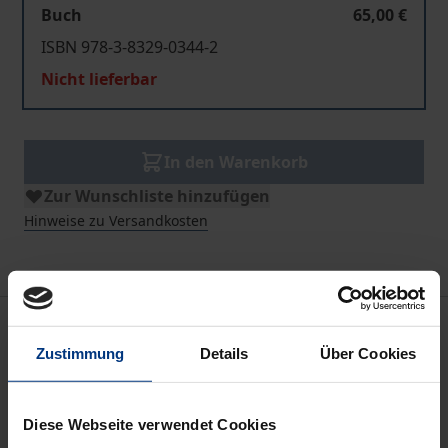
Buch
65,00 €
ISBN 978-3-8329-0344-2
Nicht lieferbar
In den Warenkorb
Zur Wunschliste hinzufügen
Hinweise zu Versandkosten
Beschreibung
Zustimmung
Details
Über Cookies
Wolfgang E.J. Weber, Herrschafts- und
Verwaltungswissen in oberdeutschen Reichsstädten
Diese Webseite verwendet Cookies
der Frühen Neuzeit • James Moore / Richard Rodger,