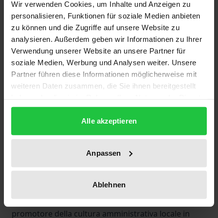
Wir verwenden Cookies, um Inhalte und Anzeigen zu
Municipal Knowledge and Policy Networks in British
personalisieren, Funktionen für soziale Medien anbieten
Local Government, 1832-1914 • Wilfried Rudloff, Das
zu können und die Zugriffe auf unsere Website zu
Wissen der kommunalen Sozialverwaltung in
analysieren. Außerdem geben wir Informationen zu Ihrer
Deutschland: Diffusion, Formen und Konflikte 1900-
Verwendung unserer Website an unsere Partner für
soziale Medien, Werbung und Analysen weiter. Unsere
1933
Partner führen diese Informationen möglicherweise mit
Renaud Payre, La Préfecture de la Seine comme
weiteren Daten zusammen, die Sie ihnen bereitgestellt
"clearing house" municipal 1919-1947 • Marjatta
haben oder die sie im Rahmen Ihrer Nutzung der Dienste
Hietala, Transfer of German and Scandinavian
gesammelt haben.
Administrative Knowledge: Examples from Helsinki
Alle akzeptieren
and the Association of Finnish Cities, 1870-1939 •
Federico Lucarini, La professionnalisation de la
Anpassen
culture administrative dans les grandes villes
italiennes: expériences étrangères et discussions
Ablehnen
nationales, 1894-1914
Oscar Gaspari, Lo statistico Ugo Giusti (1873-1953):
promotore della cultura amministrativa locale in