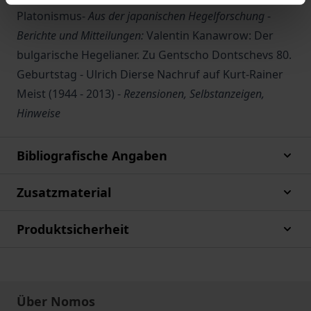
Platonismus-
Aus der japanischen Hegelforschung
-
Berichte und Mitteilungen:
Valentin Kanawrow: Der
bulgarische Hegelianer. Zu Gentscho Dontschevs 80.
Geburtstag - Ulrich Dierse Nachruf auf Kurt-Rainer
Meist (1944 - 2013) -
Rezensionen, Selbstanzeigen,
Hinweise
Bibliografische Angaben
Zusatzmaterial
Produktsicherheit
Über Nomos