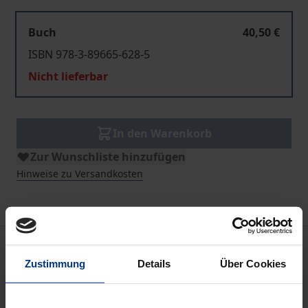
Buch
40,50 €
ISBN 978-3-89665-628-5
Nicht lieferbar
In den Warenkorb
Zur Wunschliste hinzufügen
Hinweise zu Versandkosten
Beschreibung
Zustimmung
Details
Über Cookies
Aus dem Inhalt:
Edition:
Burkhard Mojsisch, Klaus J. Schmidt: Ein neu