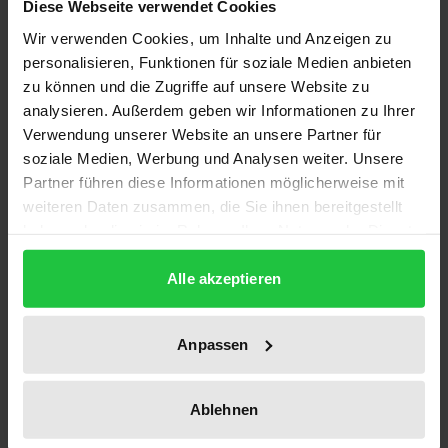
Diese Webseite verwendet Cookies
entdeckter Hegel-Brief vom 18. März 1826 -
Aufsätze:
Wir verwenden Cookies, um Inhalte und Anzeigen zu
Hans-Martin Sass: An early Hegelian Vision of the
personalisieren, Funktionen für soziale Medien anbieten
Internet. Ernst Kapp's 1845 Philosophy of cultivating
zu können und die Zugriffe auf unsere Website zu
space and time - Georg Werckmeister: Dreieck und
analysieren. Außerdem geben wir Informationen zu Ihrer
Begriff - Gilles Marmasse: Der unaufgelöste
Verwendung unserer Website an unsere Partner für
soziale Medien, Werbung und Analysen weiter. Unsere
Widerspruch - Romy Albrecht: Hegels Psychologie.
Partner führen diese Informationen möglicherweise mit
Ein Satzkommentar zu § 469 der Enzyklopädie (1830)
weiteren Daten zusammen, die Sie ihnen bereitgestellt
- Lorella Ventura: The abstract God and the Role of
haben oder die sie im Rahmen Ihrer Nutzung der Dienste
the finite: Hegel's View of the Islamic Absolute -
gesammelt haben.
Katharina Comoth: Im Angesicht des Meeres: Hegel
Alle akzeptieren
auf der Insel Rügen - Nino Rodonaia: Rezeptionen
der Philosophie Hegels in Georgien vom 19.
Anpassen
Jahrhundert bis zur Gegenwart - Udo Reinhold Jeck:
Die enigmatische Inschrift zu Sais. Hegels
Ablehnen
spekulative Deutung eines ägyptischen
Mythologems aus dem Geist des orientalisierenden