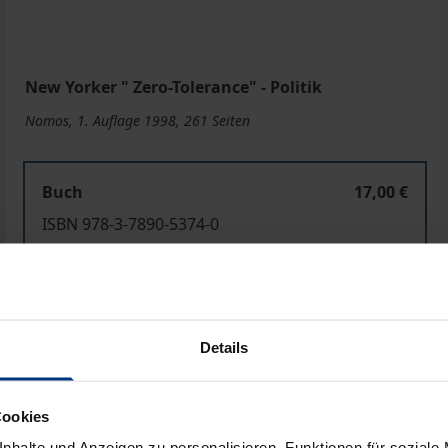
New Yorker " Zero-Tolerance" - Politik
Nomos, 1. Auflage 1998, 261 Seiten
Buch
17,00 €
ISBN 978-3-7890-5374-0
Nicht lieferbar
In den Warenkorb
Zur Wunschliste hinzufü
Details
Hinweise zu Versandkosten
Cookies
nhalte und Anzeigen zu personalisieren, Funktionen für soziale