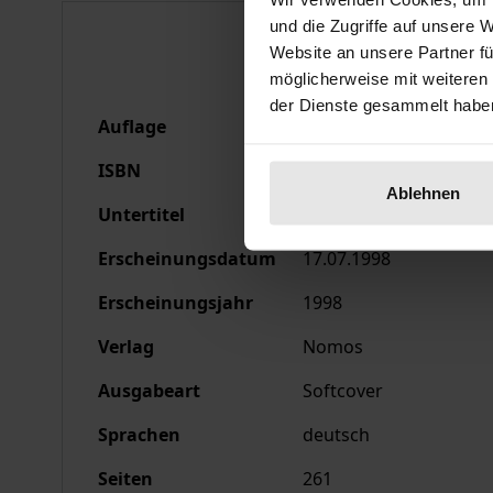
und die Zugriffe auf unsere 
Bibliografische Anga
Website an unsere Partner fü
möglicherweise mit weiteren
der Dienste gesammelt habe
Auflage
1
ISBN
978-3-7890-5374-0
Ablehnen
Untertitel
New Yorker " Zero-Toler
Erscheinungsdatum
17.07.1998
Erscheinungsjahr
1998
Verlag
Nomos
Ausgabeart
Softcover
Sprachen
deutsch
Seiten
261