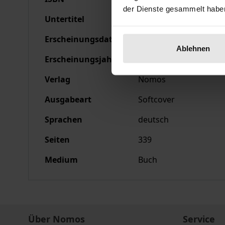
der Dienste gesammelt habe
Untertitel
3. Jahrgang 1991
Erscheinungsdatum
27.02.1992
Ablehnen
Erscheinungsjahr
1992
Verlag
Nomos
Ausgabeart
Softcover
Sprachen
deutsch
Seiten
339
Medium
Buch
Über Nomos
Service