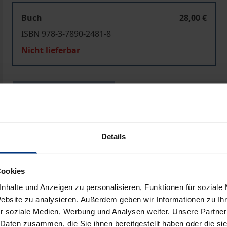
Buch
28,00 €
ISBN 978-3-7890-2481-8
Nicht lieferbar
In den Warenkorb
Zur Wunschliste hinzufü
Hinweise zu Versandkosten
Details
ben
Cookies
nhalte und Anzeigen zu personalisieren, Funktionen für soziale
Website zu analysieren. Außerdem geben wir Informationen zu I
r soziale Medien, Werbung und Analysen weiter. Unsere Partner
 Daten zusammen, die Sie ihnen bereitgestellt haben oder die s