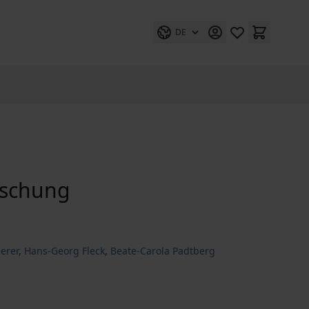
DE
rschung
erer
,
Hans-Georg Fleck
,
Beate-Carola Padtberg