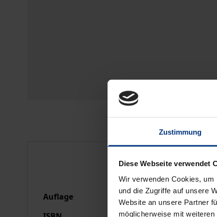
Zustimmung
Bibliografische Anga
Diese Webseite verwendet 
Wir verwenden Cookies, um I
und die Zugriffe auf unsere 
Auflage
1
Website an unsere Partner fü
möglicherweise mit weiteren
ISBN
978-3-7890-2481-8