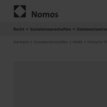
Zum Inhalt springen
Recht
Sozialwissenschaften
Geisteswissens
Startseite
/
Sozialwissenschaften
/
Politik
/
Politische T