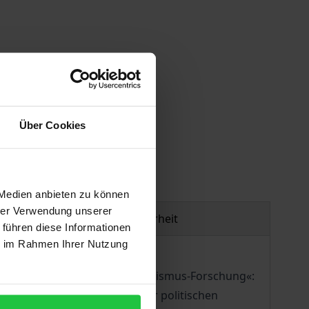
gen
Über Cookies
 Medien anbieten zu können
hrer Verwendung unserer
Produktsicherheit
 führen diese Informationen
ie im Rahmen Ihrer Nutzung
eichsten »Jahrbuch zur Liberalismus-Forschung«:
en des Wortes »Liberal in der politischen