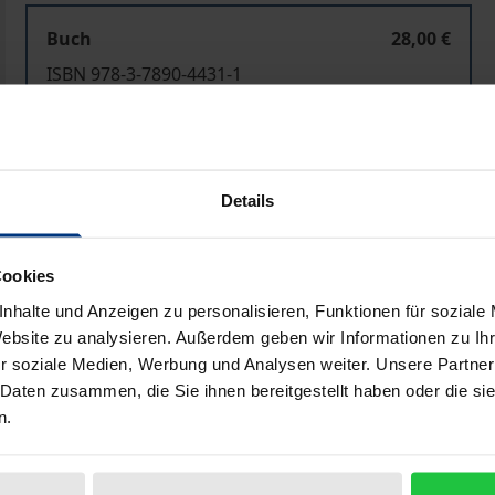
Buch
28,00 €
ISBN 978-3-7890-4431-1
Nicht lieferbar
In den Warenkorb
Zur Wunschliste hinzufü
Details
Hinweise zu Versandkosten
Cookies
nhalte und Anzeigen zu personalisieren, Funktionen für soziale
Website zu analysieren. Außerdem geben wir Informationen zu I
Bibliografische Angaben
r soziale Medien, Werbung und Analysen weiter. Unsere Partner
 Daten zusammen, die Sie ihnen bereitgestellt haben oder die s
n.
st ein thematischer Schwerpunkt im achten, bisher umfangr
»Liberalismus in den USA«, Jörn Leonhard geht den Ursprüng