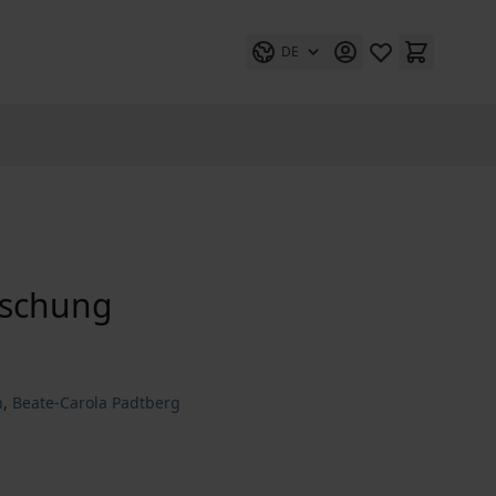
DE
rschung
h
,
Beate-Carola Padtberg