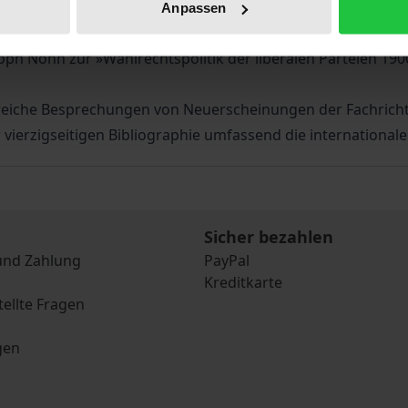
her v. Kieseritzky stellt neuere Literatur zur »Bürgertuge
Anpassen
e zum Liberalismus in Deutschland präsentiert: unter and
oph Nonn zur »Wahlrechtspolitik der liberalen Parteien 190
eiche Besprechungen von Neuerscheinungen der Fachrichtu
ierzigseitigen Bibliographie umfassend die internationale 
Sicher bezahlen
und Zahlung
PayPal
Kreditkarte
tellte Fragen
gen