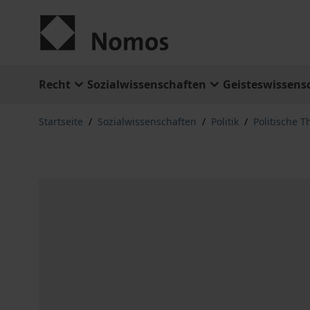
Zum Inhalt springen
Recht
Sozialwissenschaften
Geisteswissens
Startseite
/
Sozialwissenschaften
/
Politik
/
Politische T