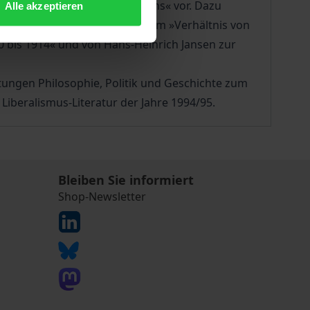
nd aus der Tradition Jeffersons« vor. Dazu
Alle akzeptieren
erem von Jörg Echternkamp zum »Verhältnis von
0 bis 1914« und von Hans-Heinrich Jansen zur
ngen Philosophie, Politik und Geschichte zum
Liberalismus-Literatur der Jahre 1994/95.
Bleiben Sie informiert
Shop-Newsletter