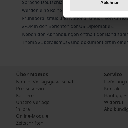
Sprache Deutschlands und Englands« nach und Wolt
Ablehnen
werden eine Reihe neuerer Forschungsergebniss
Frühliberalismus und Nationalismus«, von Christ
»FDP in den Berichten der US-Diplomatie«.
Neben den Abhandlungen enthält der Band zahlr
Thema »Liberalismus« und dokumentiert in einer v
Über Nomos
Service
Nomos Verlagsgesellschaft
Lieferung 
Presseservice
Kontakt
Karriere
Häufig ges
Unsere Verlage
Widerruf
Inlibra
Abo kündi
Online-Module
Zeitschriften