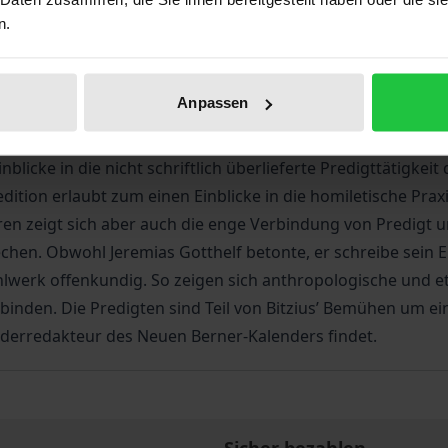
n.
 als Pfarrer in Lützelflüh schrieb der Pfarrer Albert Bitzius 
digten, Kasualreden sind in dieser Weise durch den Vikar u
Anpassen
d auch die bisher umfassendste Edition liefert lediglich e
gen Textedition nun erstmals aus den Handschriften ediert
licke in die nicht schriftlich überlieferte Predigttätigkei
tedition erlaubt zum einen Einblicke in die homiletische Pra
n zeigt sich aber auch die enge Verbindung von Predigt un
chen. Obwohl Jeremias Gotthelf betonte, er schreibe sein Erz
werk offenkundig. So zeigen sich anthropologische und e
inden. Die Predigten sind Teil von Bitzius’ Bemühen um e
lenderredakteur des Neuen Berner-Kalenders findet.