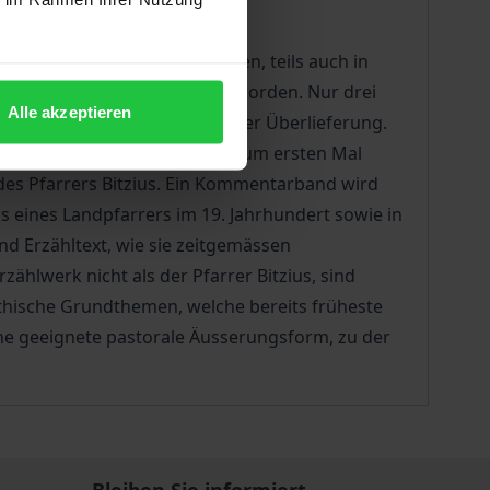
seine Predigten in Reinschriften, teils auch in
nd Pfarrer selbst archiviert worden. Nur drei
Alle akzeptieren
inen geringen Ausschnitt aus der Überlieferung.
. Ergänzend ermöglichen die zum ersten Mal
t des Pfarrers Bitzius. Ein Kommentarband wird
xis eines Landpfarrers im 19. Jahrhundert sowie in
d Erzähltext, wie sie zeitgemässen
ählwerk nicht als der Pfarrer Bitzius, sind
thische Grundthemen, welche bereits früheste
ine geeignete pastorale Äusserungsform, zu der