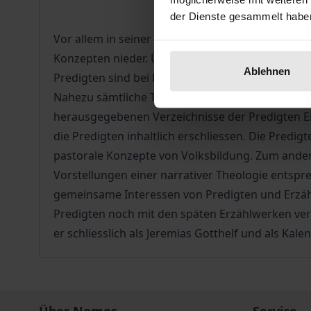
der Dienste gesammelt habe
Vor allem in seiner Vikarszeit und frühen Tätigkeit
Konzepten nieder. Über 500 Predigten, Bettagspre
Ablehnen
Predigten sind bei Lebzeiten gedruckt worden, un
Nahezu sämtliche Texte werden in der vierbändi
herausgegebenen Verzeichnisse der Predigten Einb
die Predigten inhaltlich erschliessen. Die Predig
pastorale Konzepte von Volksbildung. Zum andere
Vorstellungen einer narrativer Theologie entspre
gemeinsame Interessen von Predigten und Erzähl
Predigten noch mit den späten Erzählwerken verb
er schliesslich als Jeremias Gotthelf und als Ka