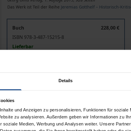
Das Werk ist Teil der Reihe
Jeremias Gotthelf – Historisch-Kri
Buch
228,00 €
ISBN 978-3-487-15215-8
Lieferbar
Preisangaben inkl. MwSt. Abhängig von der Lieferadresse kann
Details
In den Warenkorb
Zur Wunschliste hinzufü
Hinweise zu Versandkosten
Cookies
nhalte und Anzeigen zu personalisieren, Funktionen für soziale
Website zu analysieren. Außerdem geben wir Informationen zu I
Bibliografische Angaben
r soziale Medien, Werbung und Analysen weiter. Unsere Partner
 Daten zusammen, die Sie ihnen bereitgestellt haben oder die s