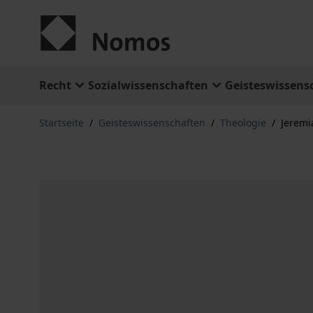
Zum Inhalt springen
Recht
Sozialwissenschaften
Geisteswissens
Startseite
/
Geisteswissenschaften
/
Theologie
/
Jeremi