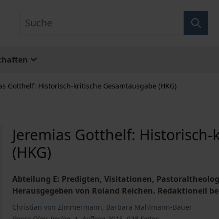
Suche
chaften
as Gotthelf: Historisch-kritische Gesamtausgabe (HKG)
Jeremias Gotthelf: Historisch
(HKG)
Abteilung E: Predigten, Visitationen, Pastoraltheolo
Herausgegeben von Roland Reichen. Redaktionell be
Christian von Zimmermann
,
Barbara Mahlmann-Bauer
Georg Olms Verlag, 1. Auflage 2015, 928 Seiten