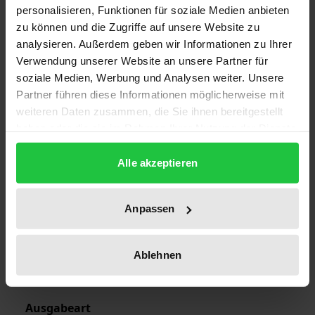
personalisieren, Funktionen für soziale Medien anbieten
zu können und die Zugriffe auf unsere Website zu
analysieren. Außerdem geben wir Informationen zu Ihrer
Auflage
Verwendung unserer Website an unsere Partner für
1
soziale Medien, Werbung und Analysen weiter. Unsere
Partner führen diese Informationen möglicherweise mit
ISBN
weiteren Daten zusammen, die Sie ihnen bereitgestellt
978-3-7890-1722-3
haben oder die sie im Rahmen Ihrer Nutzung der Dienste
gesammelt haben.
Erscheinungsdatum
Alle akzeptieren
09.01.1989
Erscheinungsjahr
Anpassen
1989
Ablehnen
Verlag
Nomos
Ausgabeart