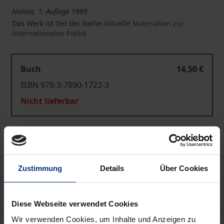
Nomos, 1. Auflage 1989
Das Werk ist Teil der Reihe
Aktuelle Materialien zur
Internationalen Politik
Buch
14,50 €
ISBN 978-3-7890-1722-3
Nicht lieferbar
In den Warenkorb
Zur Wunschliste hinzufügen
Zustimmung
Details
Über Cookies
Hinweise zu Versandkosten
Diese Webseite verwendet Cookies
Wir verwenden Cookies, um Inhalte und Anzeigen zu
Bibliografische Angaben