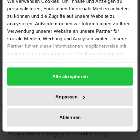
Wir verwenden Cookies, um Inhalte und Anzeigen zu
personalisieren, Funktionen für soziale Medien anbieten
zu können und die Zugriffe auf unsere Website zu
Beschreibung
analysieren. Außerdem geben wir Informationen zu Ihrer
Verwendung unserer Website an unsere Partner für
Der vorliegende Band versammelt eine Auswahl an
soziale Medien, Werbung und Analysen weiter. Unsere
Essays internationaler Forscher, die sich in den
Partner führen diese Informationen möglicherweise mit
weiteren Daten zusammen, die Sie ihnen bereitgestellt
letzten Jahren mit der Figur des argentinischen
haben oder die sie im Rahmen Ihrer Nutzung der Dienste
Autors Jorge Luis Borges auseinandergesetzt haben.
gesammelt haben.
Zehn Experten aus Europa und Lateinamerika
Alle akzeptieren
(Alfonso de Toro, Rafael Olea Franco, Margherita
Cannavacciuolo, Trinidad Barrera, Fabiola Cecere,
Anpassen
Alice Favaro, Susanna Regazzoni, Pia Masiero,
Gerardo Centenera, Maria Amalia Barchiesi)
untersuchen sein Werk aus unterschiedlichen
Ablehnen
Blickwinkeln. Dabei bevorzugen die Autoren die
Analyse neu herausgegebener oder wenig