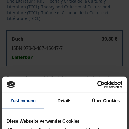
und Literatur (TKKL). Teoría y Crítica de la Cultura y
Literatura (TCCL). Theory and Criticism of Culture and
Literature (TCCL). Théorie et Critique de la Culture et
Littérature (TCCL)
Buch
39,80 €
ISBN 978-3-487-15647-7
Lieferbar
Preisangaben inkl. MwSt. Abhängig von der Lieferadresse
kann die MwSt. an der Kasse variieren.
In den Warenkorb
Zustimmung
Details
Über Cookies
Zur Wunschliste hinzufügen
Hinweise zu Versandkosten
Diese Webseite verwendet Cookies