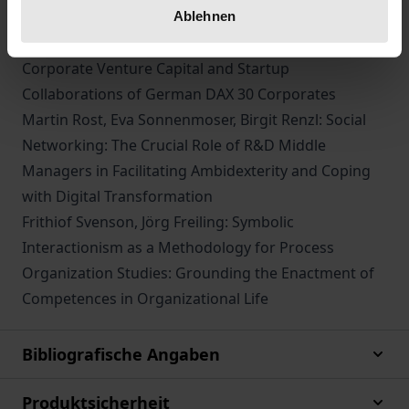
Christian Hackober, Carolin Bock, Mattias Malki:
Ablehnen
Digital Transformation of Large Corporates:
Corporate Venture Capital and Startup
Collaborations of German DAX 30 Corporates
Martin Rost, Eva Sonnenmoser, Birgit Renzl: Social
Networking: The Crucial Role of R&D Middle
Managers in Facilitating Ambidexterity and Coping
with Digital Transformation
Frithiof Svenson, Jörg Freiling: Symbolic
Interactionism as a Methodology for Process
Organization Studies: Grounding the Enactment of
Competences in Organizational Life
Bibliografische Angaben
Produktsicherheit