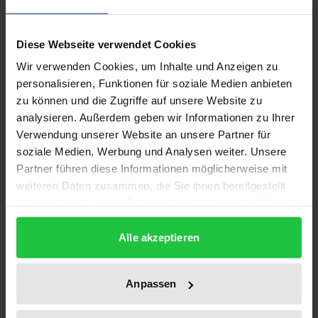
Editorial
Diese Webseite verwendet Cookies
Martin Gersch, Janina Sundermeier: Understanding
Wir verwenden Cookies, um Inhalte und Anzeigen zu
(Digital) Transformation
personalisieren, Funktionen für soziale Medien anbieten
Research Articles
zu können und die Zugriffe auf unsere Website zu
Tobias Riasanow, David Soto Setzke, Markus Böhm,
analysieren. Außerdem geben wir Informationen zu Ihrer
Helmut Krcmar: Clarifying the Notion of Digital
Verwendung unserer Website an unsere Partner für
Transformation: A Transdisciplinary Review of
soziale Medien, Werbung und Analysen weiter. Unsere
Partner führen diese Informationen möglicherweise mit
Literature
weiteren Daten zusammen, die Sie ihnen bereitgestellt
Michael Hartmann, Matthias Wenzel: Understanding
haben oder die sie im Rahmen Ihrer Nutzung der Dienste
Market Transformation: How Firms Create Customer
gesammelt haben.
Demand
Alle akzeptieren
Andre Hanelt, Daniel Leonhardt, Björn Hildebrandt,
Everlin Piccinini, Lutz M. Kolbe: Pushing and Pulling –
Anpassen
Digital Business Model Innovation and Dynamic
Capabilities