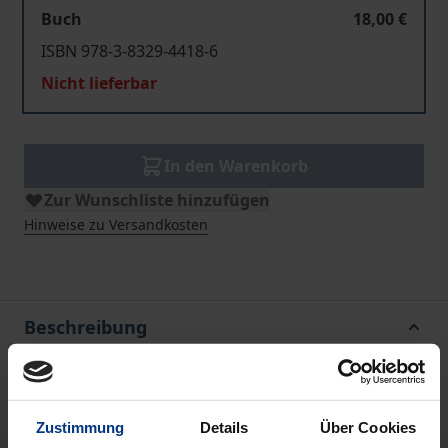
Buch
18,00 €
ISBN 978-3-8329-4418-6
Nicht lieferbar
In den Warenkorb
Zur Wunschliste hinzufügen
Hinweise zu Versandkosten
Beschreibung
Die Digitalisierung hat zu grundlegenden
Veränderungen der Medienproduktion geführt.
Zustimmung
Details
Über Cookies
Journalistische Inhalte werden einmal produziert, in