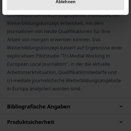
Ablehnen
und sozialen Partnern hat im Rahmen des
LEONARDO-DA-VINCI Pilotprojektes TRIMEDIAL ein
Weiterbildungskonzept entwickelt, mit dem
Journalisten von heute Qualifikationen für ihre
Arbeit von morgen erwerben können. Das
Weiterbildungskonzept basiert auf Ergebnisse einer
explorativen Pilotstudie "Tri-Medial Working in
European Local Journalism", in der die aktuelle
Arbeitsmarktsituation, Qualifikationsbedarfe und
tri-mediale journalistische Weiterbildungsangebote
in Europa analysiert worden sind.
Bibliografische Angaben
Produktsicherheit