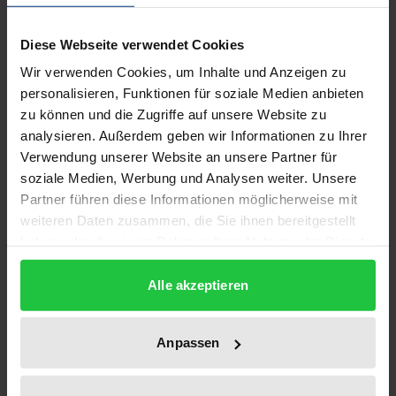
einem Content-Pool gespeichert, um schließlich für
verschiedene mediale Plattformen verwertet
Diese Webseite verwendet Cookies
werden zu können. Damit sind nicht nur die
Wir verwenden Cookies, um Inhalte und Anzeigen zu
Grenzen zwischen der Online- und Offline-Welt
personalisieren, Funktionen für soziale Medien anbieten
zu können und die Zugriffe auf unsere Website zu
aufgehoben, sondern auch die zwischen den
analysieren. Außerdem geben wir Informationen zu Ihrer
klassischen Berufsfeldern. Der Journalist von heute
Verwendung unserer Website an unsere Partner für
muss nicht nur Kenntnisse über sein Kernmedium
soziale Medien, Werbung und Analysen weiter. Unsere
besitzen, sondern muss kontinuierlich Know-how in
Partner führen diese Informationen möglicherweise mit
angrenzenden Medienbereichen aufbauen.
weiteren Daten zusammen, die Sie ihnen bereitgestellt
Journalistische Weiterbildung muss diesen aktuellen
haben oder die sie im Rahmen Ihrer Nutzung der Dienste
gesammelt haben.
Qualifikationsanforderungen multimedialen
Alle akzeptieren
Arbeitens gerecht werden und damit den
Journalisten eine fundierte Basis für verbesserte
Beschäftigungsmöglichkeiten bieten.
Anpassen
Ein europäisches Netzwerk von 12 journalistischen
Weiterbildungsinstituten, Akademien, Universitäten