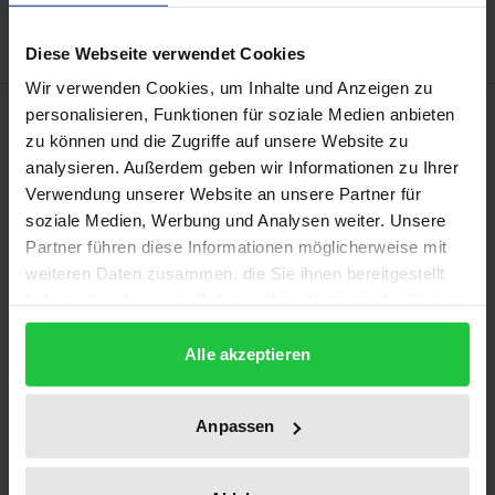
Diese Webseite verwendet Cookies
Wir verwenden Cookies, um Inhalte und Anzeigen zu
Bibliografische Angaben
personalisieren, Funktionen für soziale Medien anbieten
zu können und die Zugriffe auf unsere Website zu
analysieren. Außerdem geben wir Informationen zu Ihrer
Auflage
Verwendung unserer Website an unsere Partner für
2
soziale Medien, Werbung und Analysen weiter. Unsere
Partner führen diese Informationen möglicherweise mit
ISBN
weiteren Daten zusammen, die Sie ihnen bereitgestellt
978-3-7890-6313-8
haben oder die sie im Rahmen Ihrer Nutzung der Dienste
gesammelt haben.
Erscheinungsdatum
Alle akzeptieren
03.02.2000
Anpassen
Erscheinungsjahr
2000