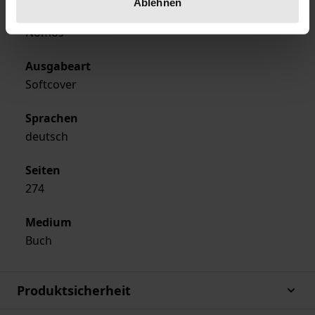
Ablehnen
Verlag
Nomos
Ausgabeart
Softcover
Sprachen
deutsch
Seiten
274
Medium
Buch
Produktsicherheit