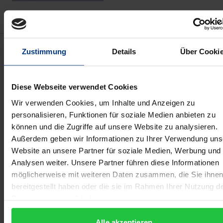
Bibliografische Angaben
Zustimmung
Details
Über Cooki
Auflage
Diese Webseite verwendet Cookies
1
Wir verwenden Cookies, um Inhalte und Anzeigen zu
personalisieren, Funktionen für soziale Medien anbieten zu
ISBN
können und die Zugriffe auf unsere Website zu analysieren.
978-3-7890-0918-1
Außerdem geben wir Informationen zu Ihrer Verwendung uns
Website an unsere Partner für soziale Medien, Werbung und
Erscheinungsdatum
Analysen weiter. Unsere Partner führen diese Informationen
12.08.1983
möglicherweise mit weiteren Daten zusammen, die Sie ihne
bereitgestellt haben oder die sie im Rahmen Ihrer Nutzung d
Erscheinungsjahr
Dienste gesammelt haben.
1983
Alle akzeptieren