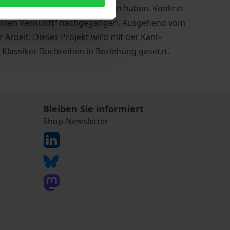
 in die Editionspraxis gefunden haben. Konkret
 reinen Vernunft“ nachgegangen. Ausgehend vom
Arbeit. Dieses Projekt wird mit der Kant-
Klassiker-Buchreihen in Beziehung gesetzt.
Bleiben Sie informiert
Shop-Newsletter