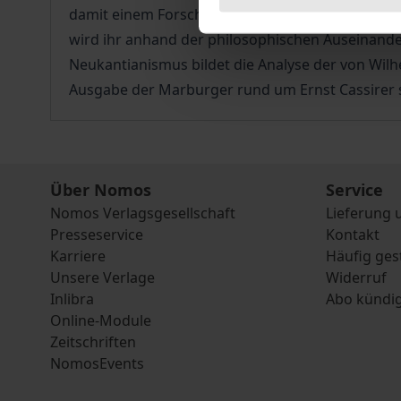
damit einem Forschungsdesiderat. Im Mittelpunkt
wird ihr anhand der philosophischen Auseinande
Neukantianismus bildet die Analyse der von Wilh
Ausgabe der Marburger rund um Ernst Cassirer s
Über Nomos
Service
Nomos Verlagsgesellschaft
Lieferung 
Presseservice
Kontakt
Karriere
Häufig ges
Unsere Verlage
Widerruf
Inlibra
Abo kündi
Online-Module
Zeitschriften
NomosEvents