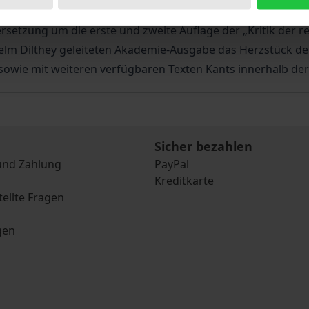
 steht die Frage, ob innerphilosophische Diskurse Eingang
rsetzung um die erste und zweite Auflage der „Kritik der
elm Dilthey geleiteten Akademie-Ausgabe das Herzstück der 
owie mit weiteren verfügbaren Texten Kants innerhalb der 
Sicher bezahlen
und Zahlung
PayPal
Kreditkarte
tellte Fragen
gen