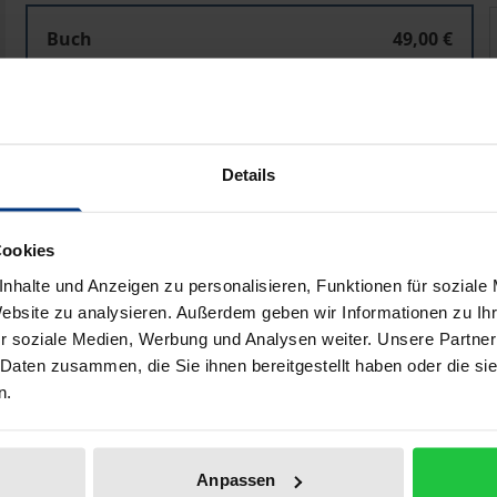
Kant als Klassiker der Philosophie
K
Buch
49,00 €
ISBN 978-3-495-49220-8
Lieferbar
Details
Preisangaben inkl. MwSt. Abhängig von der Lieferadresse kann
In den Warenkorb
Zur Wunschliste hinzufü
Cookies
Hinweise zu Versandkosten
nhalte und Anzeigen zu personalisieren, Funktionen für soziale
Website zu analysieren. Außerdem geben wir Informationen zu I
r soziale Medien, Werbung und Analysen weiter. Unsere Partner
 Daten zusammen, die Sie ihnen bereitgestellt haben oder die s
liografische Angaben
Zusatzmaterial
n.
Anpassen
 Kanonbildung und Editionspraxis am Beispiel der Akademie