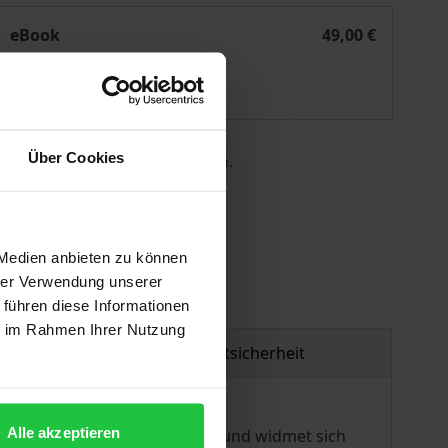
ant als Klassiker der Philosophie
eBook
49,00 €
ISBN 978-3-495-82543-3
Lieferbar
Über Cookies
 die MwSt. an der Kasse variieren.
gen
 Medien anbieten zu können
hrer Verwendung unserer
 führen diese Informationen
ie im Rahmen Ihrer Nutzung
Produktsicherheit
Alle akzeptieren
-Ausgabe von Kants Schriften und widmet sich