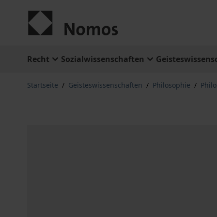
Zum Inhalt springen
Recht
Sozialwissenschaften
Geisteswissens
Startseite
/
Geisteswissenschaften
/
Philosophie
/
Phil