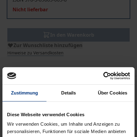
Nicht lieferbar
In den Warenkorb
Zur Wunschliste hinzufügen
Hinweise zu Versandkosten
Beschreibung
Zustimmung
Details
Über Cookies
Moral und Religion - auf den ersten Blick zwei
Fazetten menschlicher Kultur, die sich keineswegs
Diese Webseite verwendet Cookies
fremd gegenüberstehen. Religionen bieten Regeln
Wir verwenden Cookies, um Inhalte und Anzeigen zu
des richtigen Verhaltens gegenüber Mensch und
personalisieren, Funktionen für soziale Medien anbieten
Gott. Moral hat ihren Ursprung häufig in religiösen