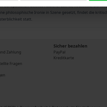
 europäischen Geistes Audienz: Luther, Rousseau, Darwin, 
ohne philosophische Ironie in Szene gesetzt, findet die kri
erblichkeit statt.
Sicher bezahlen
und Zahlung
PayPal
Kreditkarte
tellte Fragen
gen