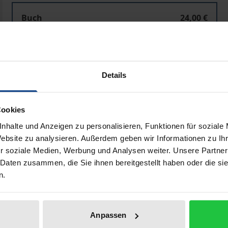
Buch
24,00 €
ISBN 978-3-495-49201-7
Lieferbar
Details
Preisangaben inkl. MwSt. Abhängig von der Lieferadresse kann
Cookies
In den Warenkorb
Zur Wunschliste hinzufü
nhalte und Anzeigen zu personalisieren, Funktionen für soziale
Hinweise zu Versandkosten
Website zu analysieren. Außerdem geben wir Informationen zu I
r soziale Medien, Werbung und Analysen weiter. Unsere Partner
 Daten zusammen, die Sie ihnen bereitgestellt haben oder die s
n.
Bibliografische Angaben
Anpassen
eben – als Vernunft- und Sinnenmensch. In einer entsprech