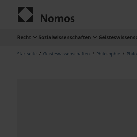
Zum Inhalt springen
Recht
Sozialwissenschaften
Geisteswissens
Startseite
/
Geisteswissenschaften
/
Philosophie
/
Phil