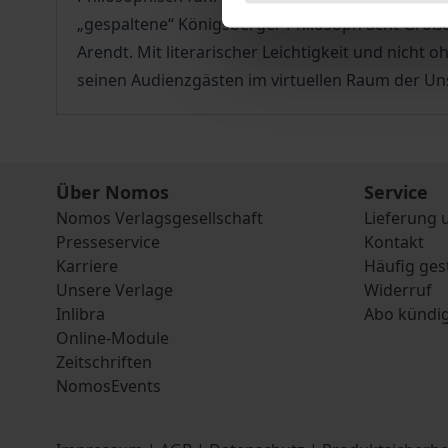
„gespaltene“ Königsberger Philosoph acht Größen
Arendt. Mit literarischer Leichtigkeit und nicht 
seinen Audienzgästen im virtuellen Raum der Unst
Über Nomos
Service
Nomos Verlagsgesellschaft
Lieferung 
Presseservice
Kontakt
Karriere
Häufig ges
Unsere Verlage
Widerruf
Inlibra
Abo kündi
Online-Module
Zeitschriften
NomosEvents