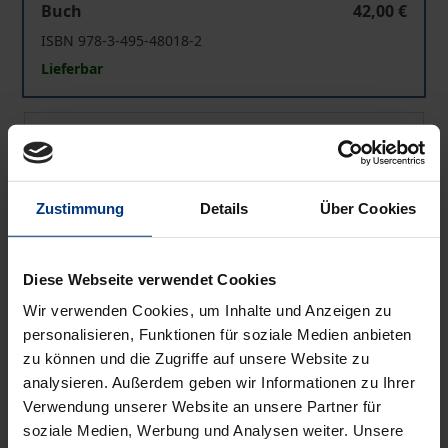
Buch
42,00 €
ISBN 978-3-495-48018-2
Lieferbar
Kants Symbolik
eBook
42,00 €
ISBN 978-3-495-99751-2
Lieferbar
Zustimmung
Details
Über Cookies
Preisangaben inkl. MwSt. Abhängig von der Lieferadresse
Diese Webseite verwendet Cookies
kann die MwSt. an der Kasse variieren.
Wir verwenden Cookies, um Inhalte und Anzeigen zu
personalisieren, Funktionen für soziale Medien anbieten
In den Warenkorb
zu können und die Zugriffe auf unsere Website zu
Zur Wunschliste hinzufügen
analysieren. Außerdem geben wir Informationen zu Ihrer
Hinweise zu Versandkosten
Verwendung unserer Website an unsere Partner für
soziale Medien, Werbung und Analysen weiter. Unsere