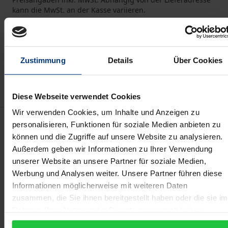
kann die MwSt. an der Kasse variieren.
In den Warenkorb
Zur Wunschliste hinzufügen
Zustimmung
Details
Über Cookies
Hinweise zu Versandkosten
Diese Webseite verwendet Cookies
Wir verwenden Cookies, um Inhalte und Anzeigen zu
Beschreibung
personalisieren, Funktionen für soziale Medien anbieten zu
können und die Zugriffe auf unsere Website zu analysieren.
Außerdem geben wir Informationen zu Ihrer Verwendung
Gezielt durchleuchtet die für Wissenschaft und
unserer Website an unsere Partner für soziale Medien,
Praxis gleichermaßen interessante Arbeit den
Werbung und Analysen weiter. Unsere Partner führen diese
Kapitalschutz bei Personenhandelsgesellschaften,
Informationen möglicherweise mit weiteren Daten
wenn keine natürliche Person unbeschränkt für
zusammen, die Sie ihnen bereitgestellt haben oder die sie im
Gesellschaftsverbindlichkeiten haftet. Derlei
Rahmen Ihrer Nutzung der Dienste gesammelt haben.
„atypische“ Personenhandelsgesellschaften werden