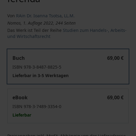
Von
RAin Dr. Ioanna Tsotsa
,
LL.M.
Nomos, 1. Auflage 2022, 244 Seiten
Das Werk ist Teil der Reihe
Studien zum Handels-, Arbeits-
und Wirtschaftsrecht
Kapitalschutz bei den atypischen Personenhandelsgesell
Buch
69,00 €
ISBN 978-3-8487-8825-5
Lieferbar in 3-5 Werktagen
Kapitalschutz bei den atypischen Personenhandelsgesell
eBook
69,00 €
ISBN 978-3-7489-3354-0
Lieferbar
Preisangaben inkl. MwSt. Abhängig von der Lieferadresse