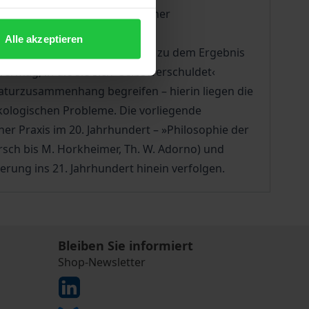
, erwacht das Interesse an einer
Alle akzeptieren
turen kritisch analysiert und zu dem Ergebnis
rmag, in die sie sich ›selbstverschuldet‹
 Naturzusammenhang begreifen – hierin liegen die
kologischen Probleme. Die vorliegende
her Praxis im 20. Jahrhundert – »Philosophie der
 Korsch bis M. Horkheimer, Th. W. Adorno) und
derung ins 21. Jahrhundert hinein verfolgen.
Bleiben Sie informiert
Shop-Newsletter