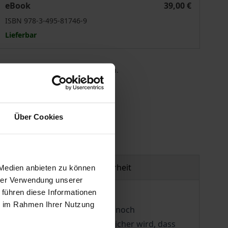
eBook
39,00 €
ISBN 978-3-495-81746-9
Lieferbar
 die MwSt. an der Kasse variieren.
gen
Über Cookies
Produktsicherheit
 Medien anbieten zu können
hrer Verwendung unserer
 führen diese Informationen
ie im Rahmen Ihrer Nutzung
raxis von Marx aus der damals noch
en Jahrzehnten immer deutlicher wird, dass