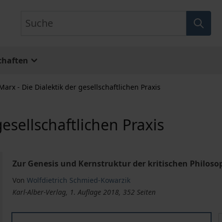
Suche
chaften
Marx - Die Dialektik der gesellschaftlichen Praxis
gesellschaftlichen Praxis
Zur Genesis und Kernstruktur der kritischen Philosop
Von
Wolfdietrich Schmied-Kowarzik
Karl-Alber-Verlag, 1. Auflage 2018, 352 Seiten
Karl Marx - Die Dialektik der gesellschaftlichen Praxis
K