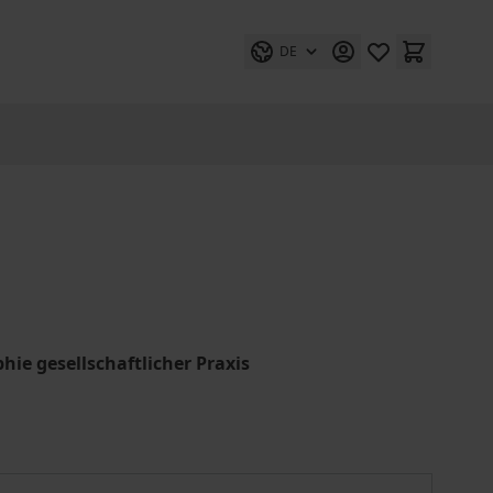
DE
hie gesellschaftlicher Praxis
arl Marx - Die Dialektik der gesellschaftlichen Praxis