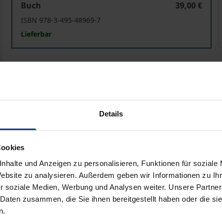
Buch
39,00 €
ISBN 978-3-495-48969-7
Lieferbar
Preisangaben inkl. MwSt. Abhängig von der Lieferadresse kann
In den Warenkorb
Zur Wunschliste hinzufü
Hinweise zu Versandkosten
Details
Cookies
Bibliografische Angaben
nhalte und Anzeigen zu personalisieren, Funktionen für soziale
Website zu analysieren. Außerdem geben wir Informationen zu I
r soziale Medien, Werbung und Analysen weiter. Unsere Partner
 Daten zusammen, die Sie ihnen bereitgestellt haben oder die s
re 1981 versuchte die Philosophie der gesellschaftlichen P
n.
 lösen. Jetzt nach der Wende und nachdem in den folgend