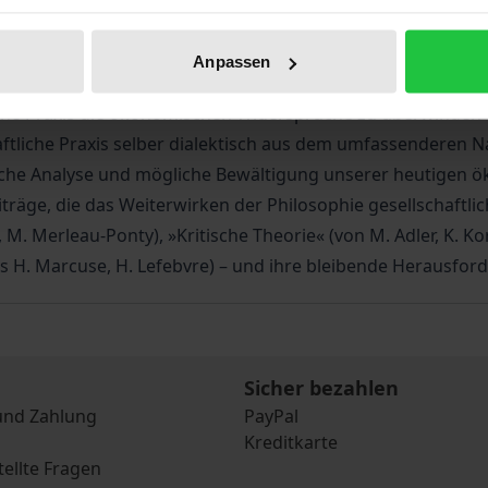
hen und globalen Widersprüche nicht zu bewältigen vermag
phie von Marx aufs Neue.
Anpassen
mmte Ökonomie in ihren entfremdeten und verkehrten Struk
iche Praxis die ökonomischen Widersprüche zu überwinden ve
chaftliche Praxis selber dialektisch aus dem umfassenderen
sche Analyse und mögliche Bewältigung unserer heutigen ö
räge, die das Weiterwirken der Philosophie gesellschaftlic
tre, M. Merleau-Ponty), »Kritische Theorie« (von M. Adler, K.
bis H. Marcuse, H. Lefebvre) – und ihre bleibende Herausfor
Sicher bezahlen
und Zahlung
PayPal
Kreditkarte
tellte Fragen