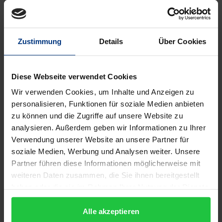
Die betrieblichen Reorganisationsprozesse der
letzten Jahre und die damit verbundene Abflachung
Zustimmung
Details
Über Cookies
von Hierarchien stellen organisationale
Karrieresysteme vor neue Herausforderungen.
Fragt man nach den Folgen für Karrieren, so wird
Diese Webseite verwendet Cookies
häufig vorschnell von einer Erosion der
Wir verwenden Cookies, um Inhalte und Anzeigen zu
Kaminkarriere, also des innerbetrieblichen
personalisieren, Funktionen für soziale Medien anbieten
hierarchischen Aufstiegs, gesprochen und es
zu können und die Zugriffe auf unsere Website zu
werden neue plakative Karrierekonzepte, wie die
analysieren. Außerdem geben wir Informationen zu Ihrer
Verwendung unserer Website an unsere Partner für
„boundaryless career“ oder die „protean career“ ins
soziale Medien, Werbung und Analysen weiter. Unsere
Gespräch gebracht. Diese werden als „Lösung“ der
Partner führen diese Informationen möglicherweise mit
Flexibilisierungsanforderungen präsentiert und
weiteren Daten zusammen, die Sie ihnen bereitgestellt
schreiben dem einzelnen Erwerbstätigen die
haben oder die sie im Rahmen Ihrer Nutzung der Dienste
Verantwortung für die Gestaltung seiner Karriere
gesammelt haben.
zu. Das vorliegende Buch hinterfragt solche
Alle akzeptieren