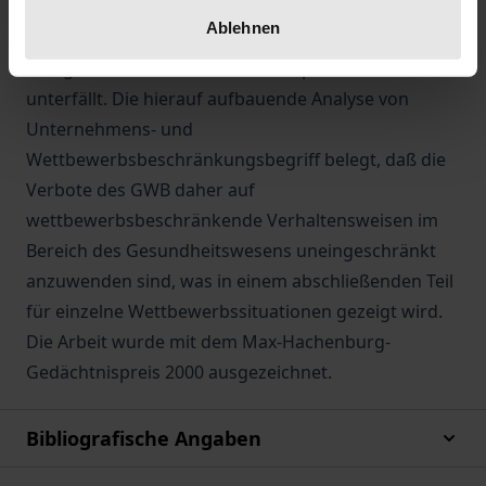
daß das GWB als Rahmengesetz der
Ablehnen
marktwirtschaftlichen Ordnung nicht den
Kategorien von öffentlichem und privatem Recht
unterfällt. Die hierauf aufbauende Analyse von
Unternehmens- und
Wettbewerbsbeschränkungsbegriff belegt, daß die
Verbote des GWB daher auf
wettbewerbsbeschränkende Verhaltensweisen im
Bereich des Gesundheitswesens uneingeschränkt
anzuwenden sind, was in einem abschließenden Teil
für einzelne Wettbewerbssituationen gezeigt wird.
Die Arbeit wurde mit dem Max-Hachenburg-
Gedächtnispreis 2000 ausgezeichnet.
Bibliografische Angaben