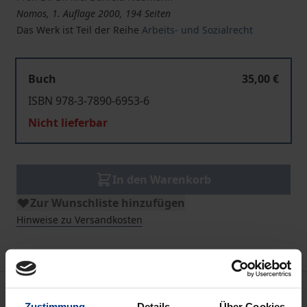
Nomos, 1. Auflage 2000, 194 Seiten
Das Werk ist Teil der Reihe
Arbeits- und Sozialrecht
Buch
35,00 €
ISBN 978-3-7890-6953-6
Nicht lieferbar
In den Warenkorb
Zur Wunschliste hinzufügen
Hinweise zu Versandkosten
Beschreibung
Zustimmung
Details
Über Cookies