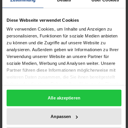
Die Leistungserbringer im Gesundheitswesen sind
in vielerlei Hinsicht wirtschaftlich von
Diese Webseite verwendet Cookies
Krankenversicherungsträgern abhängig und stehen
Wir verwenden Cookies, um Inhalte und Anzeigen zu
dabei häufig im Wettbewerb untereinander. Dabei
personalisieren, Funktionen für soziale Medien anbieten
sind sie aufgrund einseitiger Befugnisse der
zu können und die Zugriffe auf unsere Website zu
Versicherungsträger der Gefahr von
analysieren. Außerdem geben wir Informationen zu Ihrer
Verwendung unserer Website an unsere Partner für
Diskriminierungen ausgesetzt. Wie dabei
soziale Medien, Werbung und Analysen weiter. Unsere
auftretende Wettbewerbsbeschränkungen rechtlich
Partner führen diese Informationen möglicherweise mit
zu sanktionieren sind, ist bislang nicht geklärt.
weiteren Daten zusammen, die Sie ihnen bereitgestellt
Diese Arbeit widmet sich der Frage der
haben oder die sie im Rahmen Ihrer Nutzung der Dienste
Anwendbarkeit des Gesetzes gegen
gesammelt haben.
Wettbewerbsbeschränkungen (GWB) auf das
Alle akzeptieren
Wettbewerbsverhalten öffentlich-rechtlich
organisierter und zum Teil öffentlich-rechtlich
Anpassen
handelnder Krankenversicherungsträger. Sie zeigt,