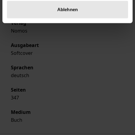
Erscheinungsjahr
1997
Ablehnen
Verlag
Nomos
Ausgabeart
Softcover
Sprachen
deutsch
Seiten
347
Medium
Buch