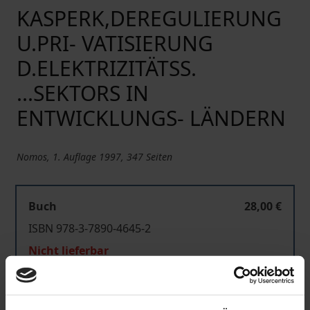
KASPERK,DEREGULIERUNG
U.PRI- VATISIERUNG
D.ELEKTRIZITÄTSS.
...SEKTORS IN
ENTWICKLUNGS- LÄNDERN
Nomos, 1. Auflage 1997, 347 Seiten
Buch
28,00 €
ISBN 978-3-7890-4645-2
Nicht lieferbar
In den Warenkorb