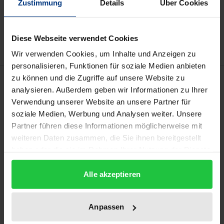
Zustimmung
Details
Über Cookies
Zur Wunschliste hinzufügen
Hinweise zu Versandkosten
Diese Webseite verwendet Cookies
Wir verwenden Cookies, um Inhalte und Anzeigen zu
personalisieren, Funktionen für soziale Medien anbieten
Bibliografische Angaben
zu können und die Zugriffe auf unsere Website zu
analysieren. Außerdem geben wir Informationen zu Ihrer
Verwendung unserer Website an unsere Partner für
Auflage
soziale Medien, Werbung und Analysen weiter. Unsere
Partner führen diese Informationen möglicherweise mit
1
weiteren Daten zusammen, die Sie ihnen bereitgestellt
haben oder die sie im Rahmen Ihrer Nutzung der Dienste
ISBN
gesammelt haben.
978-3-7890-4645-2
Alle akzeptieren
Erscheinungsdatum
05.03.1997
Anpassen