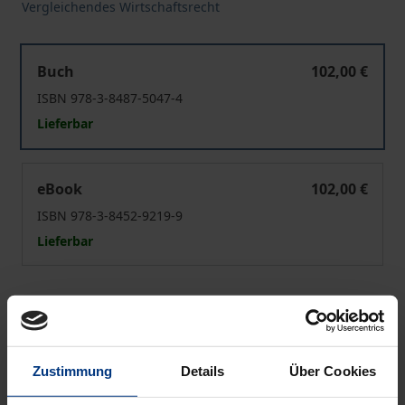
Vergleichendes Wirtschaftsrecht
Kerngesellschaftsrecht
Buch
102,00 €
ISBN 978-3-8487-5047-4
Lieferbar
Kerngesellschaftsrecht
eBook
102,00 €
ISBN 978-3-8452-9219-9
Lieferbar
Preisangaben inkl. MwSt. Abhängig von der Lieferadresse
kann die MwSt. an der Kasse variieren.
In den Warenkorb
Zustimmung
Details
Über Cookies
Zur Wunschliste hinzufügen