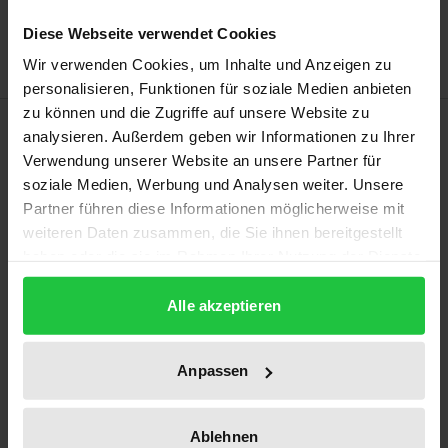
Hinweise zu Versandkosten
Diese Webseite verwendet Cookies
Wir verwenden Cookies, um Inhalte und Anzeigen zu
personalisieren, Funktionen für soziale Medien anbieten
zu können und die Zugriffe auf unsere Website zu
Beschreibung
analysieren. Außerdem geben wir Informationen zu Ihrer
Verwendung unserer Website an unsere Partner für
Kerngesellschaftsrecht – mit diesem Begriff spricht
soziale Medien, Werbung und Analysen weiter. Unsere
Partner führen diese Informationen möglicherweise mit
sich die Arbeit für ein neues an die europäischen
weiteren Daten zusammen, die Sie ihnen bereitgestellt
Verhältnisse angepasstes Verständnis des
haben oder die sie im Rahmen Ihrer Nutzung der Dienste
Kapitalgesellschaftsrechts und eine private Initiative
gesammelt haben.
zu dessen Implementierung aus. Hierzu werden als
Alle akzeptieren
materiell-rechtliche und institutionelle Perspektiven
der European Model Company Act und das
Anpassen
European Law Institute vor dem Hintergrund ihrer
US-amerikanischen Vorbilder, Model Business
Corporation Act und American Law Institute, einer
Ablehnen