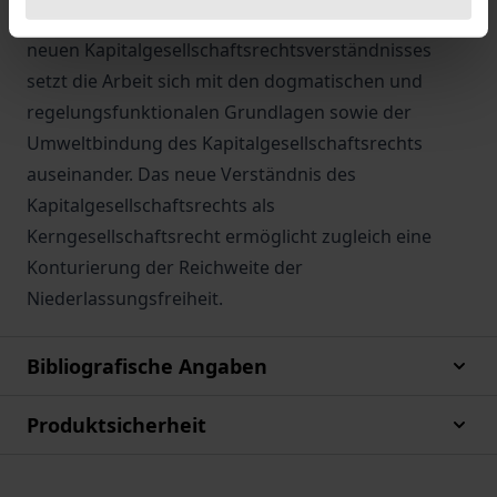
kritischen Prüfung unterzogen. Zur Entwicklung des
neuen Kapitalgesellschaftsrechtsverständnisses
setzt die Arbeit sich mit den dogmatischen und
regelungsfunktionalen Grundlagen sowie der
Umweltbindung des Kapitalgesellschaftsrechts
auseinander. Das neue Verständnis des
Kapitalgesellschaftsrechts als
Kerngesellschaftsrecht ermöglicht zugleich eine
Konturierung der Reichweite der
Niederlassungsfreiheit.
Bibliografische Angaben
Produktsicherheit