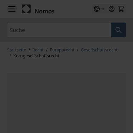
Zum Inhalt springen
Suche
Startseite
/
Recht
/
Europarecht
/
Gesellschaftsrecht
/
Kerngesellschaftsrecht