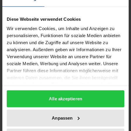
Zur Wunschliste hinzufügen
Hinweise zu Versandkosten
Diese Webseite verwendet Cookies
Wir verwenden Cookies, um Inhalte und Anzeigen zu
personalisieren, Funktionen für soziale Medien anbieten
Beschreibung
zu können und die Zugriffe auf unsere Website zu
analysieren. Außerdem geben wir Informationen zu Ihrer
Verwendung unserer Website an unsere Partner für
In der Studie werden die Gründe, Anlässe und Wege
soziale Medien, Werbung und Analysen weiter. Unsere
zum Austritt aus der evangelischen und
Partner führen diese Informationen möglicherweise mit
katholischen Kirche untersucht. In der
weiteren Daten zusammen, die Sie ihnen bereitgestellt
bundesweiten quantitativen Untersuchung wurden
haben oder die sie im Rahmen Ihrer Nutzung der Dienste
insgesamt 1.500 ehemals evangelische und
gesammelt haben.
katholische Kirchenmitglieder zu ihrem
Alle akzeptieren
Kirchenaustritt befragt (als repräsentative Online-
Befragung im Rahmen des Panels forsa.omninet von
Anpassen
forsa).