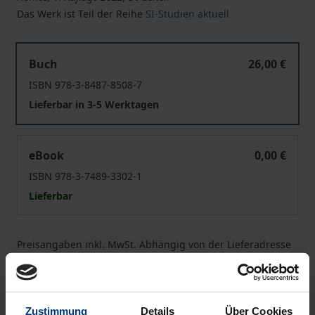
Das Werk ist Teil der Reihe
SI-Studien aktuell
Kirchenaustritte seit 2018: Wege und Anlässe
Buch
26,00 €
ISBN 978-3-8487-8508-7
Lieferbar in 3-5 Werktagen
Kirchenaustritte seit 2018: Wege und Anlässe
eBook
0,00 €
ISBN 978-3-7489-3302-1
Lieferbar
Preisangaben inkl. MwSt. Abhängig von der Lieferadresse
kann die MwSt. an der Kasse variieren.
In den Warenkorb
Zustimmung
Details
Über Cookies