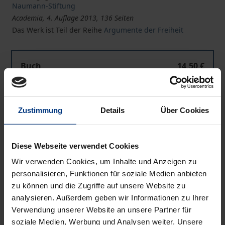
Naumann-Stiftung
Academia, 4. Auflage 2013, 136 Seiten
Das Werk ist Teil der Reihe
Argumente der Freiheit
Buch
14,50 €
ISBN 978-3-89665-596-7
Kurzfristig nicht lieferbar. Lieferbar in 3-5
Werktagen
Zustimmung
Details
Über Cookies
Preisangaben inkl. MwSt. Abhängig von der Lieferadresse
Diese Webseite verwendet Cookies
kann die MwSt. an der Kasse variieren.
Wir verwenden Cookies, um Inhalte und Anzeigen zu
personalisieren, Funktionen für soziale Medien anbieten
In den Warenkorb
zu können und die Zugriffe auf unsere Website zu
analysieren. Außerdem geben wir Informationen zu Ihrer
Zur Wunschliste hinzufügen
Verwendung unserer Website an unsere Partner für
Hinweise zu Versandkosten
soziale Medien, Werbung und Analysen weiter. Unsere