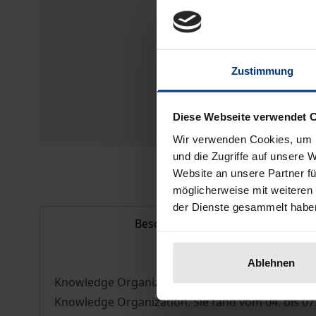
Zustimmung
Diese Webseite verwendet 
Wir verwenden Cookies, um I
und die Zugriffe auf unsere 
Website an unsere Partner fü
möglicherweise mit weiteren
der Dienste gesammelt habe
Beschreibung
Ablehnen
Knowledge Organization for a Global Learning Soc
Knowledge Organization. Sie fand vom 04. bis 07. 