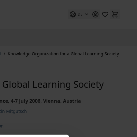
DE
t
/
Knowledge Organization for a Global Learning Society
 Global Learning Society
ce, 4-7 July 2006, Vienna, Austria
tin Mitgutsch
on