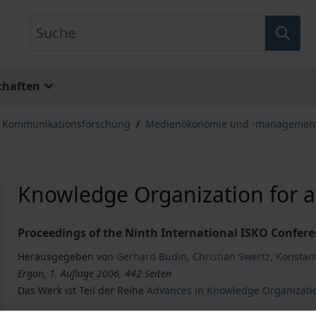
Suche
chaften
, Kommunikationsforschung
/
Medienökonomie und -managemen
Knowledge Organization for a
Proceedings of the Ninth International ISKO Conferen
Herausgegeben von
Gerhard Budin
,
Christian Swertz
,
Konstan
Ergon, 1. Auflage 2006, 442 Seiten
Das Werk ist Teil der Reihe
Advances in Knowledge Organizati