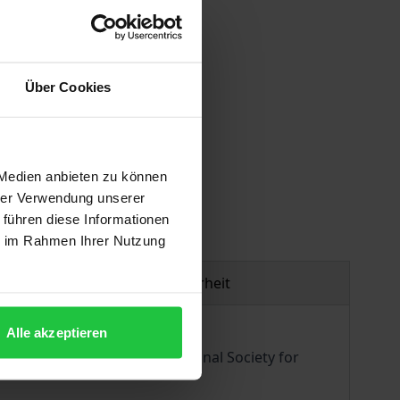
Über Cookies
gen
 Medien anbieten zu können
hrer Verwendung unserer
 führen diese Informationen
ie im Rahmen Ihrer Nutzung
Produktsicherheit
Alle akzeptieren
alen Konferenz der International Society for