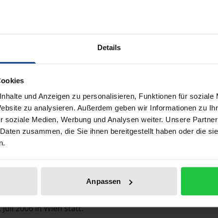
Buch
68,00 €
ISBN 978-3-89913-523-7
Nicht lieferbar
Details
Cookies
In den Warenkorb
Zur Wunschliste hinzufü
nhalte und Anzeigen zu personalisieren, Funktionen für soziale
Hinweise zu Versandkosten
Website zu analysieren. Außerdem geben wir Informationen zu I
r soziale Medien, Werbung und Analysen weiter. Unsere Partner
 Daten zusammen, die Sie ihnen bereitgestellt haben oder die s
n.
Bibliografische Angaben
Anpassen
iety veröffentlicht die Kongressbeiträge der 9. Internation
Juli 2006 in Wien statt.