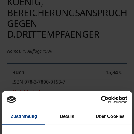
KOENIG,
BEREICHERUNGSANSPRUCH
GEGEN
D.DRITTEMPFAENGER
Nomos, 1. Auflage 1990
Buch
15,34 €
ISBN 978-3-7890-9153-7
Nicht lieferbar
In den Warenkorb
Zustimmung
Details
Über Cookies
Zur Wunschliste hinzufügen
Hinweise zu Versandkosten