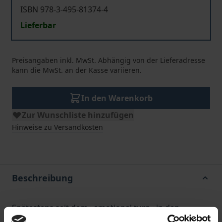
ISBN 978-3-495-81374-4
Lieferbar
Preisangaben inkl. MwSt. Abhängig von der Lieferadresse
kann die MwSt. an der Kasse variieren.
In den Warenkorb
Zur Wunschliste hinzufügen
Hinweise zu Versandkosten
Beschreibung
Spätestens seit dem »emotional turn« in den
Kulturwissenschaften zu Anfang dieses