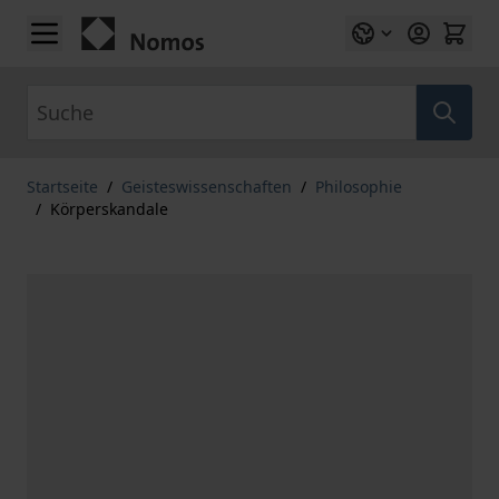
Zum Inhalt springen
Suche
Startseite
/
Geisteswissenschaften
/
Philosophie
/
Körperskandale