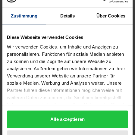
Jahrhunderts ist die Leibphänomenologie von
Zustimmung
Details
Über Cookies
Hermann Schmitz kein Geheimtipp mehr. Die Zahl
der Studien, die sich mit ihr auseinandersetzen, ist
heute kaum überschaubar.
Diese Webseite verwendet Cookies
Der Band versucht nach knapp einem halben
Wir verwenden Cookies, um Inhalte und Anzeigen zu
Jahrhundert Wirkungsgeschichte eine Art
personalisieren, Funktionen für soziale Medien anbieten
Zwischenbilanz zu ziehen. Er fragt, inwiefern und in
zu können und die Zugriffe auf unsere Website zu
welchen Kontexten sich die von Schmitz
analysieren. Außerdem geben wir Informationen zu Ihrer
erarbeiteten Kategorien des eigenleiblichen Spürens
Verwendung unserer Website an unsere Partner für
soziale Medien, Werbung und Analysen weiter. Unsere
bewährt haben.
Partner führen diese Informationen möglicherweise mit
Die Beiträge erörtern die gespürte Leiblichkeit in
weiteren Daten zusammen, die Sie ihnen bereitgestellt
ihrer Verflechtung mit Sachverhalten wie
haben oder die sie im Rahmen Ihrer Nutzung der Dienste
Geschichte, Kultur, Person, Geschlecht sowie als
gesammelt haben.
Aktionsfeld leiblicher Kommunikation und zeugen
Alle akzeptieren
davon, dass das von Schmitz begonnene Projekt
über die Philosophie hinaus auch von anderen