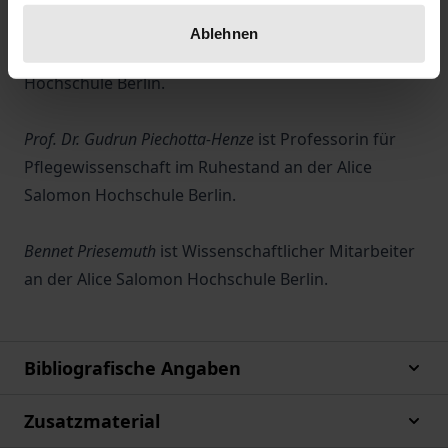
Prof. Dr. Katja Boguth
Professorin für klinische
Ablehnen
Pflegewissenschaft an der Alice Salomon
Hochschule Berlin.
Prof. Dr. Gudrun Piechotta-Henze
ist Professorin für
Pflegewissenschaft im Ruhestand an der Alice
Salomon Hochschule Berlin.
Bennet Priesemuth
ist Wissenschaftlicher Mitarbeiter
an der Alice Salomon Hochschule Berlin.
Bibliografische Angaben
Zusatzmaterial