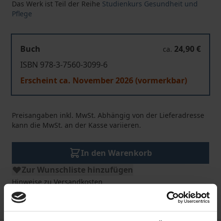
Das Werk ist Teil der Reihe
Studienkurs Gesundheit und
Pflege
Buch
24,90 €
ca.
ISBN 978-3-7560-3099-6
Erscheint ca. November 2026 (vormerkbar)
Preisangaben inkl. MwSt. Abhängig von der Lieferadresse
kann die MwSt. an der Kasse variieren.
In den Warenkorb
Zur Wunschliste hinzufügen
Hinweise zu Versandkosten