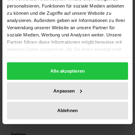
ISBN
personalisieren, Funktionen für soziale Medien anbieten
978-3-88345-853-3
zu können und die Zugriffe auf unsere Website zu
analysieren. Außerdem geben wir Informationen zu Ihrer
Erscheinungsdatum
Verwendung unserer Website an unsere Partner für
30.06.1991
soziale Medien, Werbung und Analysen weiter. Unsere
Partner führen diese Informationen möglicherweise mit
Erscheinungsjahr
weiteren Daten zusammen, die Sie ihnen bereitgestellt
1991
haben oder die sie im Rahmen Ihrer Nutzung der Dienste
gesammelt haben.
Verlag
Alle akzeptieren
Academia
Ausgabeart
Anpassen
Softcover
Ablehnen
Sprachen
deutsch
Seiten