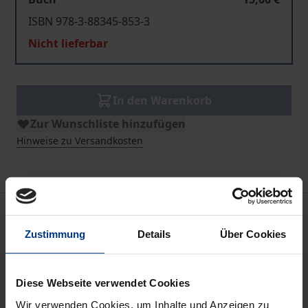
ISBN 978-3-88345-853-3
Nicht lieferbar
In den Warenkorb
Zur Wunschliste hinzufügen
Hinweise zu Versandkosten
Bibliografische Angaben
Zustimmung
Details
Über Cookies
Auflage
1
Diese Webseite verwendet Cookies
Wir verwenden Cookies, um Inhalte und Anzeigen zu