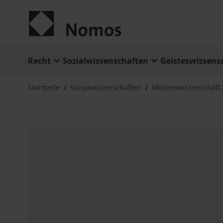
Zum Inhalt springen
Recht
Sozialwissenschaften
Geisteswissens
Startseite
/
Sozialwissenschaften
/
Medienwissenschaft