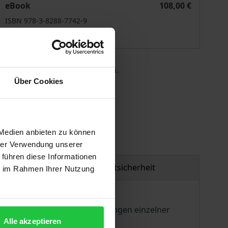
eBook
108,00 €
ISBN 978-3-8288-7742-9
Lieferbar
 die MwSt. an der Kasse variieren.
Über Cookies
gen
 Medien anbieten zu können
hrer Verwendung unserer
 führen diese Informationen
Produktsicherheit
ie im Rahmen Ihrer Nutzung
n spezifischen Rahmenbedingungen einzelner
Alle akzeptieren