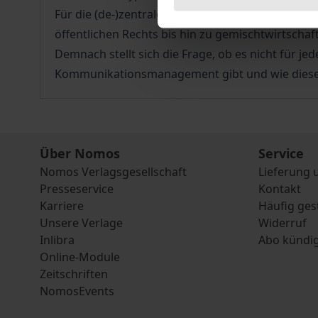
Für die (de-)zentrale Bundesverwaltung in Deuts
öffentlichen Rechts bis hin zu gemischtwirtschaf
Demnach stellt sich die Frage, ob es nicht für j
Kommunikationsmanagement gibt und wie die
Über Nomos
Service
Nomos Verlagsgesellschaft
Lieferung 
Presseservice
Kontakt
Karriere
Häufig ges
Unsere Verlage
Widerruf
Inlibra
Abo kündi
Online-Module
Zeitschriften
NomosEvents