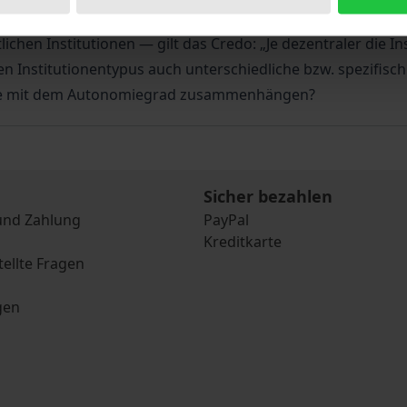
chland — ausgehend von Kernverwaltung (z. B. Ministerien, 
tlichen Institutionen — gilt das Credo: „Je dezentraler die
eden Institutionentypus auch unterschiedliche bzw. spezifis
se mit dem Autonomiegrad zusammenhängen?
Sicher bezahlen
und Zahlung
PayPal
Kreditkarte
tellte Fragen
gen