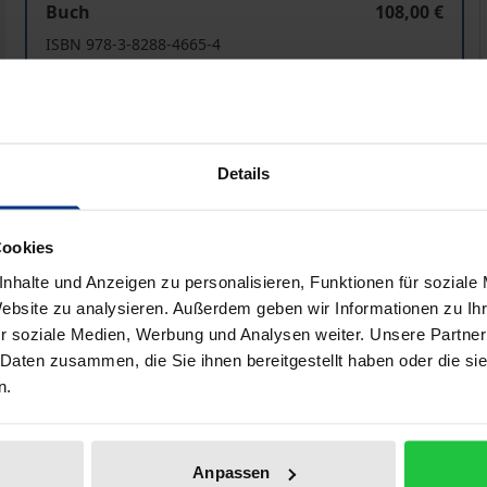
Buch
108,00 €
ISBN 978-3-8288-4665-4
Lieferbar
Preisangaben inkl. MwSt. Abhängig von der Lieferadresse kann
Details
In den Warenkorb
Zur Wunschliste hinzufü
Cookies
Hinweise zu Versandkosten
nhalte und Anzeigen zu personalisieren, Funktionen für soziale
Website zu analysieren. Außerdem geben wir Informationen zu I
r soziale Medien, Werbung und Analysen weiter. Unsere Partner
liografische Angaben
Zusatzmaterial
 Daten zusammen, die Sie ihnen bereitgestellt haben oder die s
n.
 sind die „Individualisierung“ und „Differenzierung“ vo
Anpassen