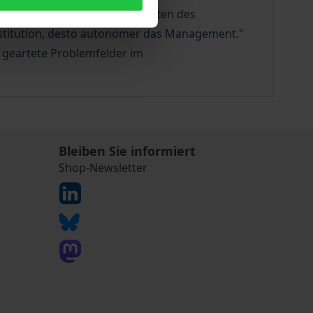
Ämter, etc.) oder Körperschaften des
 Institution, desto autonomer das Management."
ch geartete Problemfelder im
Bleiben Sie informiert
Shop-Newsletter