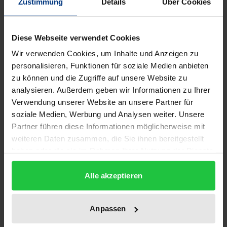
Zustimmung
Details
Über Cookies
unterschiedlichsten Facetten zu erbringende
Kompetenz von Lehrern/innen. Mehr noch:
Kommunikation gewinnt nach einer Phase der
Diese Webseite verwendet Cookies
empirischen Zuwendung gerade in der aktuellen
Wir verwenden Cookies, um Inhalte und Anzeigen zu
Debatte über Pädagogische Professionalität an
personalisieren, Funktionen für soziale Medien anbieten
Aktualität und vereinigt disziplinübergreifende
zu können und die Zugriffe auf unsere Website zu
analysieren. Außerdem geben wir Informationen zu Ihrer
Hoffnungen. Auch der Sportunterricht wird davon
Verwendung unserer Website an unsere Partner für
nicht ausgespart, auch dort werden kommunikativ
soziale Medien, Werbung und Analysen weiter. Unsere
verursachte Konflikte und Brüche und deren
Partner führen diese Informationen möglicherweise mit
Behebung diskutiert. Dennoch: Dem Thema
weiteren Daten zusammen, die Sie ihnen bereitgestellt
'Kommunikation' haftet nach wie vor eine ganze
haben oder die sie im Rahmen Ihrer Nutzung der Dienste
Reihe idealisierender, beinahe schon verklärter
gesammelt haben.
Alle akzeptieren
Konnotationen an, gerade im Hinblick darauf, was
denn nun mit einer Art 'kommunikativer Kompetenz'
im konkreten Unterrichtshandeln gewonnen sei. Die
Anpassen
vorliegende Studie zum kommunikativen Handeln