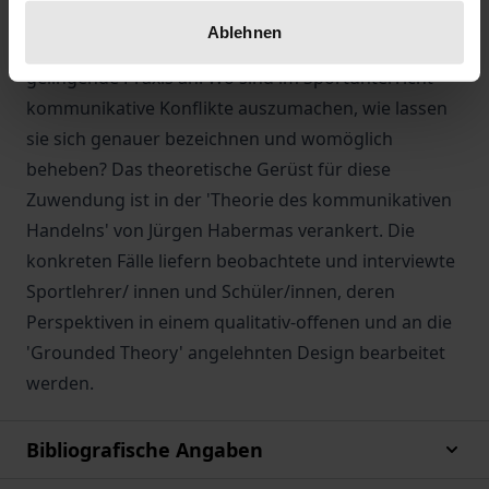
im Sportunterricht greift derartige Verklärungen
Ablehnen
auf, deutet aber zugleich die Möglichkeiten für
gelingende Praxis an. Wo sind im Sportunterricht
kommunikative Konflikte auszumachen, wie lassen
sie sich genauer bezeichnen und womöglich
beheben? Das theoretische Gerüst für diese
Zuwendung ist in der 'Theorie des kommunikativen
Handelns' von Jürgen Habermas verankert. Die
konkreten Fälle liefern beobachtete und interviewte
Sportlehrer/ innen und Schüler/innen, deren
Perspektiven in einem qualitativ-offenen und an die
'Grounded Theory' angelehnten Design bearbeitet
werden.
Bibliografische Angaben