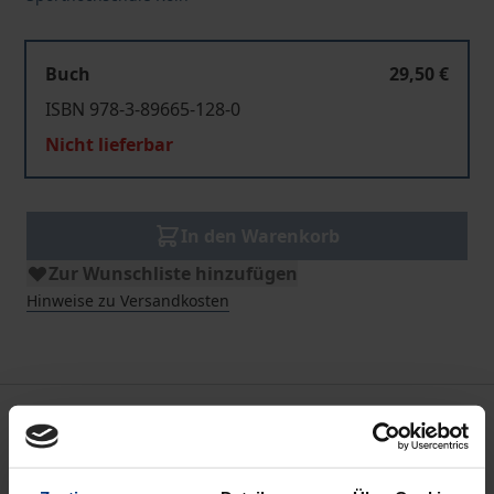
Buch
29,50 €
ISBN 978-3-89665-128-0
Nicht lieferbar
In den Warenkorb
Zur Wunschliste hinzufügen
Hinweise zu Versandkosten
Beschreibung
Kommunikation ist eine, wenn nicht die tagtäglich in