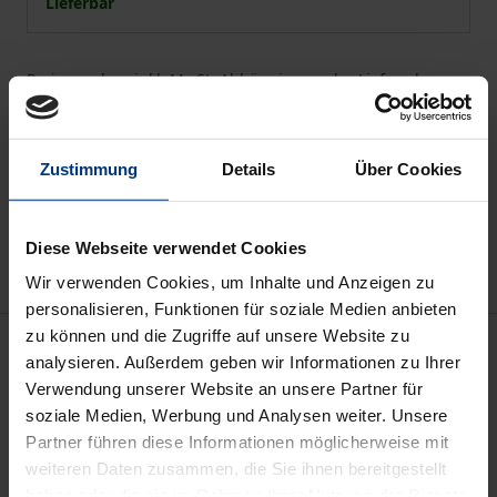
Lieferbar
Preisangaben inkl. MwSt. Abhängig von der Lieferadresse
kann die MwSt. an der Kasse variieren.
In den Warenkorb
Zustimmung
Details
Über Cookies
Zur Wunschliste hinzufügen
Hinweise zu Versandkosten
Diese Webseite verwendet Cookies
Wir verwenden Cookies, um Inhalte und Anzeigen zu
personalisieren, Funktionen für soziale Medien anbieten
zu können und die Zugriffe auf unsere Website zu
Beschreibung
analysieren. Außerdem geben wir Informationen zu Ihrer
Verwendung unserer Website an unsere Partner für
Zwischen Bund, Ländern und Kommunen besteht
soziale Medien, Werbung und Analysen weiter. Unsere
Einigkeit darüber, dass eine gute Betreuung und
Partner führen diese Informationen möglicherweise mit
weiteren Daten zusammen, die Sie ihnen bereitgestellt
frühe Förderung von Kindern eine wichtige
haben oder die sie im Rahmen Ihrer Nutzung der Dienste