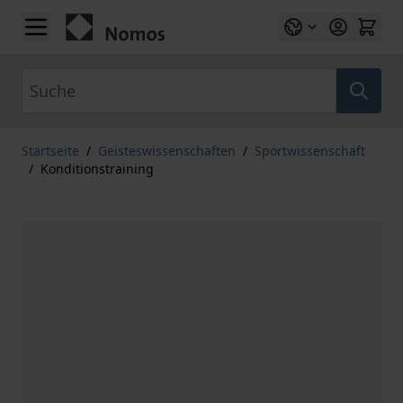
Zum Inhalt springen
Suche
Startseite
/
Geisteswissenschaften
/
Sportwissenschaft
/
Konditionstraining