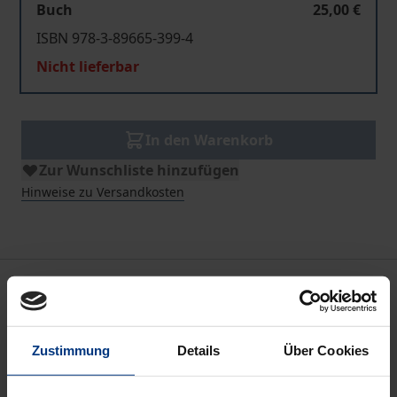
Buch
25,00 €
ISBN 978-3-89665-399-4
Nicht lieferbar
In den Warenkorb
Zur Wunschliste hinzufügen
Hinweise zu Versandkosten
Beschreibung
Obwohl die bessere Kondition im Basketballsport,
Zustimmung
Details
Über Cookies
aber auch in anderen Sportarten, oft über Sieg und
Niederlage entscheidet, wird Konditionstraining