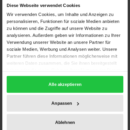
häufig fehlerhaft betrieben oder gänzlich
Diese Webseite verwendet Cookies
vernachlässigt.
Wir verwenden Cookies, um Inhalte und Anzeigen zu
In diesem Buch werden Methoden und Inhalte zur
personalisieren, Funktionen für soziale Medien anbieten
Verbesserung der konditionellen Faktoren Ausdauer,
zu können und die Zugriffe auf unsere Website zu
analysieren. Außerdem geben wir Informationen zu Ihrer
Kraft, Schnelligkeit und Beweglichkeit für
Verwendung unserer Website an unsere Partner für
leistungsbezogene Spieler angeboten. Dafür wird
soziale Medien, Werbung und Analysen weiter. Unsere
zunächst die Charakteristik des Spielers bezüglich
Partner führen diese Informationen möglicherweise mit
seiner Belastungsanforderungen sowie ein
weiteren Daten zusammen, die Sie ihnen bereitgestellt
konditionelles Anforderungsprofil gekennzeichnet
haben oder die sie im Rahmen Ihrer Nutzung der Dienste
und ein Periodisierungsmodell erstellt. Anhand
gesammelt haben.
Alle akzeptieren
dieser Grundlagen werden die Methoden zur
Verbesserung der jeweiligen konditionellen
Fähigkeit ausführlich dargestellt und deren Inhalte
Anpassen
entsprechend umgesetzt. Dazu findet man
Trainingspläne, die der allgemeinen Periodisierung
Ablehnen
angepaßt sind und den bestmöglichen