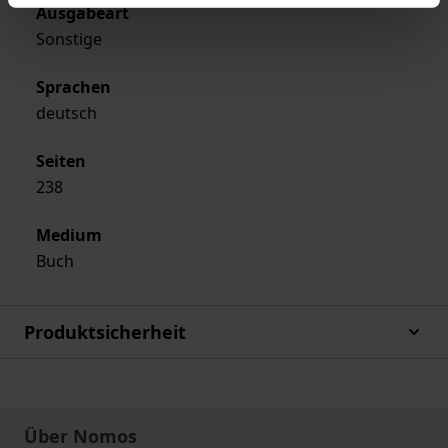
Ausgabeart
Sonstige
Sprachen
deutsch
Seiten
238
Medium
Buch
Produktsicherheit
Über Nomos