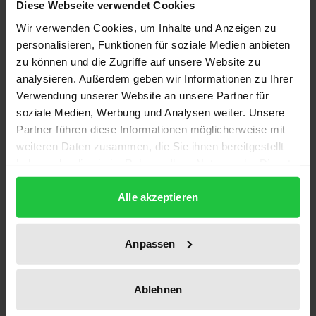
Diese Webseite verwendet Cookies
Auflage
Wir verwenden Cookies, um Inhalte und Anzeigen zu
1
personalisieren, Funktionen für soziale Medien anbieten
zu können und die Zugriffe auf unsere Website zu
ISBN
analysieren. Außerdem geben wir Informationen zu Ihrer
978-3-7890-0708-8
Verwendung unserer Website an unsere Partner für
soziale Medien, Werbung und Analysen weiter. Unsere
Untertitel
Partner führen diese Informationen möglicherweise mit
Fragen, Analysen, Perspektiven
weiteren Daten zusammen, die Sie ihnen bereitgestellt
haben oder die sie im Rahmen Ihrer Nutzung der Dienste
Erscheinungsdatum
gesammelt haben.
01.10.1981
Alle akzeptieren
Erscheinungsjahr
1981
Anpassen
Verlag
Ablehnen
Nomos