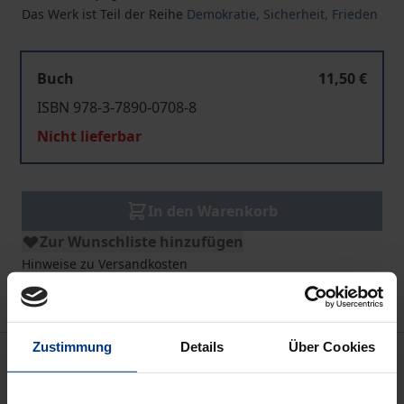
Das Werk ist Teil der Reihe
Demokratie, Sicherheit, Frieden
Buch
11,50 €
ISBN 978-3-7890-0708-8
Nicht lieferbar
In den Warenkorb
Zur Wunschliste hinzufügen
Hinweise zu Versandkosten
Zustimmung
Details
Über Cookies
Bibliografische Angaben