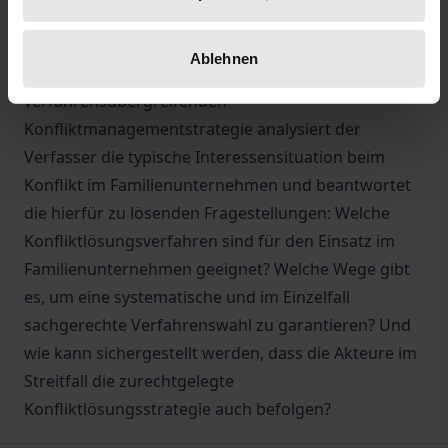
systematisch das für den Konflikt passende
Verfahren auswählt.
Ablehnen
Zur Konzeption einer solchen
verfahrensübergreifenden
Konfliktmanagementstrategie analysiert der
Verfasser die typische Interessensituation beim
Konflikt im Familienunternehmen und beantwortet
die hierfür zu lösenden Fragestellungen: Welche
Konfliktlösungsverfahren sind für den Einsatz im
Familienunternehmen geeignet? Welche Wege gibt
es, um eine systematische und im Einzelfall
sachgerechte Verfahrenswahl zu garantieren? Und
wie kann sichergestellt werden, dass die Akteure im
Streitfall die zurechtgelegte
Konfliktlösungsstrategie auch befolgen?