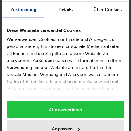
In den Warenkorb
Zustimmung
Details
Über Cookies
Zur Wunschliste hinzufügen
Hinweise zu Versandkosten
Diese Webseite verwendet Cookies
Wir verwenden Cookies, um Inhalte und Anzeigen zu
personalisieren, Funktionen für soziale Medien anbieten
Beschreibung
zu können und die Zugriffe auf unsere Website zu
analysieren. Außerdem geben wir Informationen zu Ihrer
Verwendung unserer Website an unsere Partner für
Die persönliche Verbundenheit der Akteure in
soziale Medien, Werbung und Analysen weiter. Unsere
Familienunternehmen führt häufig dazu, dass sich
Partner führen diese Informationen möglicherweise mit
Konflikte zu langwierigen, komplexen und letztlich
weiteren Daten zusammen, die Sie ihnen bereitgestellt
emotional motivierten Auseinandersetzungen
haben oder die sie im Rahmen Ihrer Nutzung der Dienste
gesammelt haben.
entwickeln. Die Lösung einer solchen Situation
Alle akzeptieren
erfordert eine flexible Anwendungsstrategie, die aus
der Vielzahl der gerichtlichen und
außergerichtlichen Streitbeilegungsverfahren
Anpassen