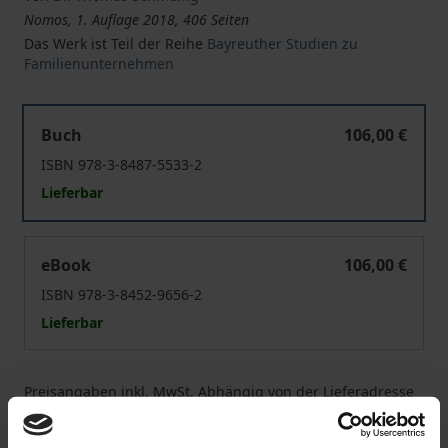
Nomos, 1. Auflage 2018, 406 Seiten
Das Werk ist Teil der Reihe
Bayreuther Studien zu
Familienunternehmen
Konfliktmanagement in Familienunternehmen
Buch
106,00 €
ISBN 978-3-8487-5533-2
Lieferbar
Konfliktmanagement in Familienunternehmen
eBook
106,00 €
ISBN 978-3-8452-9656-2
Lieferbar
Preisangaben inkl. MwSt. Abhängig von der Lieferadresse
kann die MwSt. an der Kasse variieren.