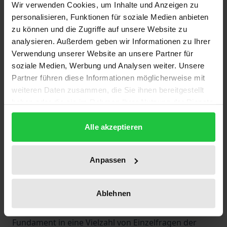
Wir verwenden Cookies, um Inhalte und Anzeigen zu
Hauptversammlung in der Konzernspitze
personalisieren, Funktionen für soziale Medien anbieten
Gegenstand einer heftigen und überwiegend
zu können und die Zugriffe auf unsere Website zu
ablehnenden Diskussion. Der Autor setzt sich
analysieren. Außerdem geben wir Informationen zu Ihrer
antikritisch mit dieser breitflächigen und fein
Verwendung unserer Website an unsere Partner für
auszisilierten Kritik mit dem Generalziel auseinander,
soziale Medien, Werbung und Analysen weiter. Unsere
Partner führen diese Informationen möglicherweise mit
konzerndimensionale
weiteren Daten zusammen, die Sie ihnen bereitgestellt
Hauptversammlungskompetenzen als Teil eines
haben oder die sie im Rahmen Ihrer Nutzung der Dienste
umfassenden Konzernverfassungsrechts zu
gesammelt haben.
entwickeln. In seiner systematisch entfalteten
Alle akzeptieren
Gegenposition, die an vielen Stellen weit über das
BGH-Urteil hinaus geht, versucht der Autor nicht nur
Anpassen
ein rechtsdogmatisch abgesichertes Fundament für
konzerndimensionale
Hauptversammlungskompetenzen zu legen.
Ablehnen
Vielmehr setzt er sein rechtsdogmatisches
Fundament in eine Vielzahl von Einzelfragen der