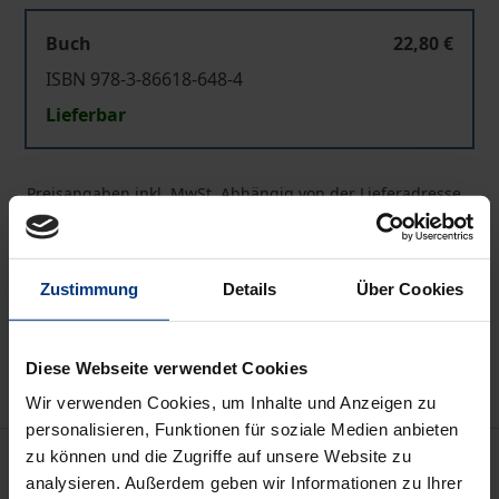
Buch
22,80 €
ISBN 978-3-86618-648-4
Lieferbar
Preisangaben inkl. MwSt. Abhängig von der Lieferadresse
kann die MwSt. an der Kasse variieren.
In den Warenkorb
Zustimmung
Details
Über Cookies
Zur Wunschliste hinzufügen
Hinweise zu Versandkosten
Diese Webseite verwendet Cookies
Wir verwenden Cookies, um Inhalte und Anzeigen zu
personalisieren, Funktionen für soziale Medien anbieten
Beschreibung
zu können und die Zugriffe auf unsere Website zu
analysieren. Außerdem geben wir Informationen zu Ihrer