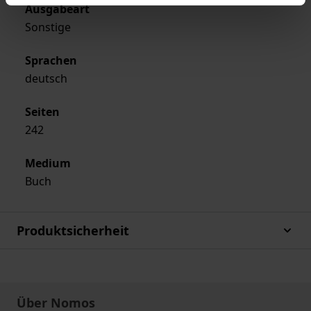
Ausgabeart
Sonstige
Sprachen
deutsch
Seiten
242
Medium
Buch
Produktsicherheit
Über Nomos