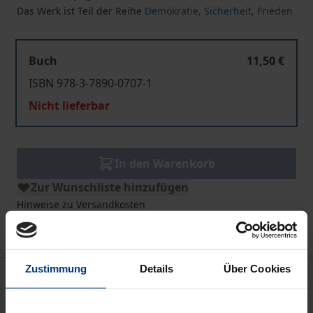
Das Werk ist Teil der Reihe
Demokratie, Sicherheit, Frieden
Buch
11,50 €
ISBN 978-3-7890-0707-1
Nicht lieferbar
In den Warenkorb
Zur Wunschliste hinzufügen
Hinweise zu Versandkosten
Zustimmung
Details
Über Cookies
Bibliografische Angaben