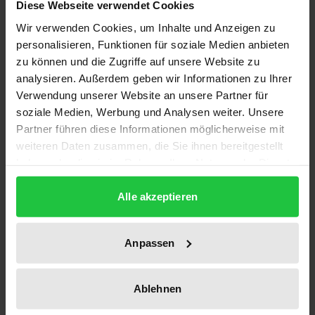
Diese Webseite verwendet Cookies
Auflage
Wir verwenden Cookies, um Inhalte und Anzeigen zu
1
personalisieren, Funktionen für soziale Medien anbieten
zu können und die Zugriffe auf unsere Website zu
ISBN
analysieren. Außerdem geben wir Informationen zu Ihrer
978-3-7890-0707-1
Verwendung unserer Website an unsere Partner für
soziale Medien, Werbung und Analysen weiter. Unsere
Untertitel
Partner führen diese Informationen möglicherweise mit
Sicherheitspolitik und Strategische Stabilität
weiteren Daten zusammen, die Sie ihnen bereitgestellt
haben oder die sie im Rahmen Ihrer Nutzung der Dienste
Erscheinungsdatum
gesammelt haben.
01.10.1981
Alle akzeptieren
Erscheinungsjahr
1981
Anpassen
Verlag
Ablehnen
Nomos